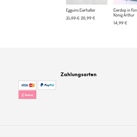
Egguins Eierhalter
Eierdop in Fo
König Arthur
Ursprünglicher
Aktueller
21,99
€
20,99
€
Preis
Preis
14,99
€
war:
ist:
21,99 €
20,99 €.
Zahlungsarten