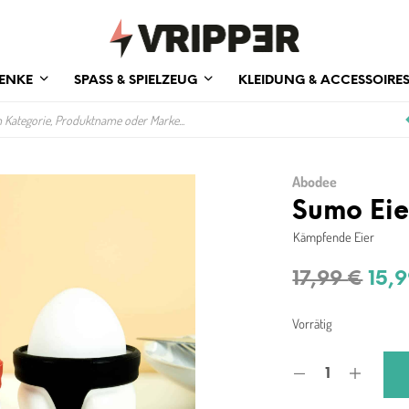
ENKE
SPASS & SPIELZEUG
KLEIDUNG & ACCESSOIRE
Abodee
Sumo Eie
Kämpfende Eier
Urs
17,99
€
15,
Prei
Vorrätig
war
17,9