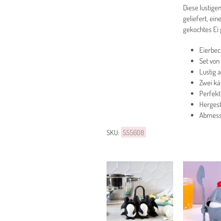
Diese lustige
geliefert, ei
gekochtes Ei 
Eierbec
Set von
Lustig 
Zwei kä
Perfekt
Hergest
Abmessu
SKU:
555608