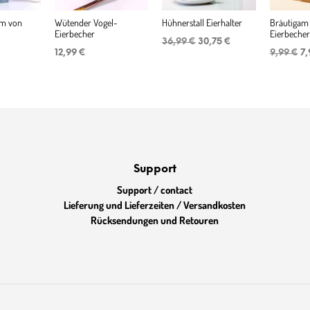
rm von
Wütender Vogel-
Hühnerstall Eierhalter
Bräutigam
Eierbecher
Eierbecher
Ursprünglicher
Aktueller
36,99
€
30,75
€
Ur
Preis
Preis
12,99
€
9,99
€
7
Pr
war:
ist:
wa
36,99 €
30,75 €.
9,
Support
Support / contact
Lieferung und Lieferzeiten / Versandkosten
Rücksendungen und Retouren