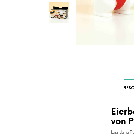
BES
Eierb
von P
Lass deine Fr