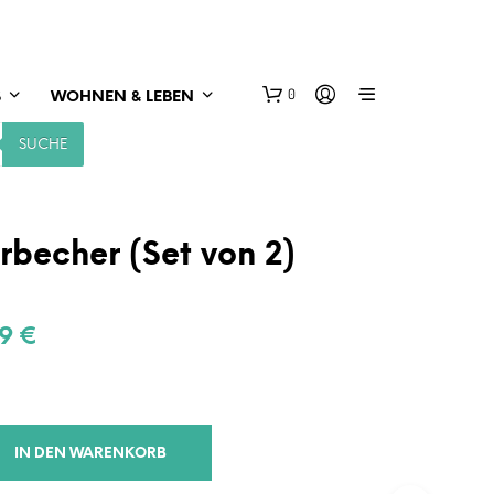
0
S
WOHNEN & LEBEN
SUCHE
rbecher (Set von 2)
prünglicher
Aktueller
99
€
s
Preis
:
ist:
9 €
15,99 €.
IN DEN WARENKORB