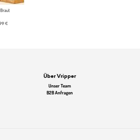
 Braut
sprünglicher
Aktueller
,99
€
eis
Preis
r:
ist:
99 €
7,99 €.
Über Vripper
Unser Team
B2B Anfragen