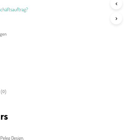
chäftsauftrag?
agen
(0)
rs
 Peleg Design.