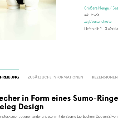
Größere Menge / Ges
inkl. MwSt.
zzgl. Versandkosten
Lieferzeit:
2 – 3 Werkt
CHREIBUNG
ZUSÄTZLICHE INFORMATIONEN
REZENSIONEN 
echer in Form eines Sumo-Ringe
eleg Design
ühstückseier gegeneinander antreten mit den Sumo Eierbechern (Set von 2) von