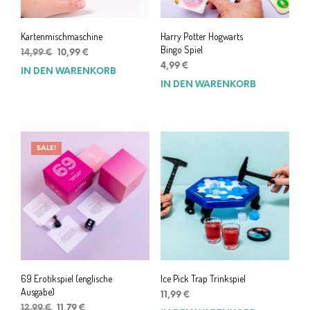
Kartenmischmaschine
Harry Potter Hogwarts
Bingo Spiel
Ursprünglicher
Aktueller
14,99
€
10,99
€
Preis
Preis
4,99
€
IN DEN WARENKORB
war:
ist:
IN DEN WARENKORB
14,99 €
10,99 €.
SALE!
69 Erotikspiel (englische
Ice Pick Trap Trinkspiel
Ausgabe)
11,99
€
Ursprünglicher
Aktueller
12,99
€
11,79
€