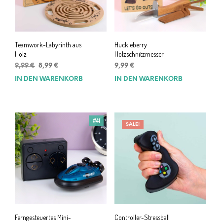
Teamwork-Labyrinth aus
Huckleberry
Holz
Holzschnitzmesser
Ursprünglicher
Aktueller
9,99
€
8,99
€
9,99
€
Preis
Preis
IN DEN WARENKORB
IN DEN WARENKORB
war:
ist:
9,99 €
8,99 €.
#41
SALE!
Ferngesteuertes Mini-
Controller-Stressball