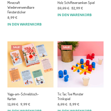
Minecraft
Holz Schiffeversenken Spiel
Wiederverwendbare
Ursprünglicher
Aktueller
59,99
€
52,99
€
Fenstersticker
Preis
Preis
IN DEN WARENKORB
war:
ist:
8,99
€
59,99 €
52,99 €.
IN DEN WARENKORB
SALE!
SALE!
Yoga-am-Schreibtisch-
Tic Tac Toe Monster
Karten
Trinkspiel
Ursprünglicher
Aktueller
Ursprünglicher
Aktueller
12,99
€
9,99
€
8,99
€
5,99
€
Preis
Preis
Preis
Preis