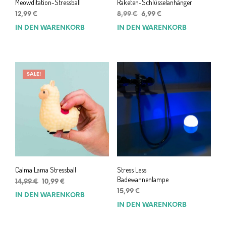
Meowditation-Stressball
Raketen-Schlüsselanhänger
Ursprünglicher
Aktueller
12,99
€
8,99
€
6,99
€
Preis
Preis
IN DEN WARENKORB
IN DEN WARENKORB
war:
ist:
8,99 €
6,99 €.
SALE!
Calma Lama Stressball
Stress Less
Badewannenlampe
Ursprünglicher
Aktueller
14,99
€
10,99
€
Preis
Preis
15,99
€
IN DEN WARENKORB
war:
ist:
IN DEN WARENKORB
14,99 €
10,99 €.