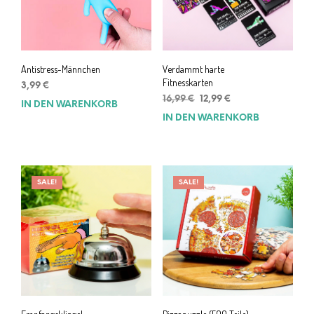
Antistress-Männchen
Verdammt harte
Fitnesskarten
3,99
€
Ursprünglicher
Aktueller
16,99
€
12,99
€
IN DEN WARENKORB
Preis
Preis
IN DEN WARENKORB
war:
ist:
16,99 €
12,99 €.
SALE!
SALE!