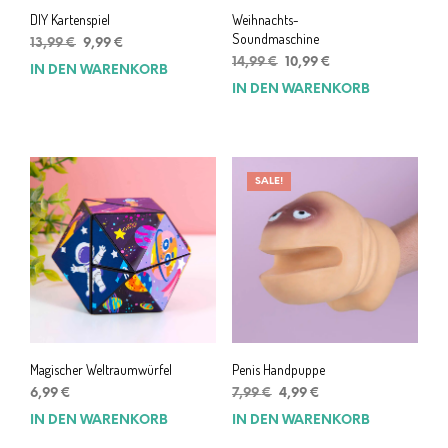
DIY Kartenspiel
Weihnachts-
Soundmaschine
Ursprünglicher
Aktueller
13,99
€
9,99
€
Preis
Preis
Ursprünglicher
Aktueller
14,99
€
10,99
€
IN DEN WARENKORB
war:
ist:
Preis
Preis
IN DEN WARENKORB
13,99 €
9,99 €.
war:
ist:
14,99 €
10,99 €.
SALE!
Magischer Weltraumwürfel
Penis Handpuppe
Ursprünglicher
Aktueller
6,99
€
7,99
€
4,99
€
Preis
Preis
IN DEN WARENKORB
IN DEN WARENKORB
war:
ist: