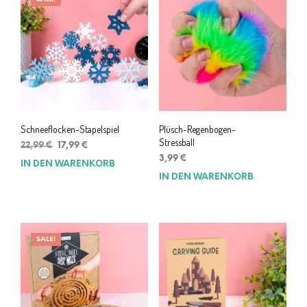
Schneeflocken-Stapelspiel
Plüsch-Regenbogen-
Stressball
Ursprünglicher
Aktueller
22,99
€
17,99
€
Preis
Preis
3,99
€
IN DEN WARENKORB
war:
ist:
IN DEN WARENKORB
22,99 €
17,99 €.
SALE!