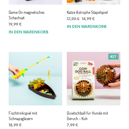
Game On magnetisches
Katze Astrophe Stapelspiel
Schachset
Ursprünglicher
Aktueller
17,99
€
14,99
€
Preis
Preis
19,99
€
IN DEN WARENKORB
war:
ist:
IN DEN WARENKORB
17,99 €
14,99 €.
#27
Fischtrinkspiel mit
Quietschball für Hunde mit
Schnapsgläsern
Geruch – Kuh
18,99
€
7,99
€