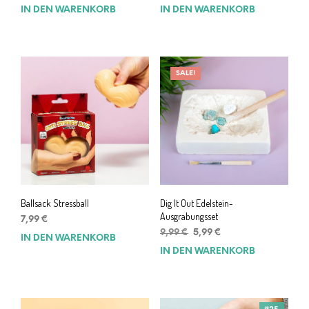
IN DEN WARENKORB
IN DEN WARENKORB
SALE!
Ballsack Stressball
Dig It Out Edelstein-
Ausgrabungsset
7,99
€
Ursprünglicher
Aktueller
9,99
€
5,99
€
IN DEN WARENKORB
Preis
Preis
IN DEN WARENKORB
war:
ist:
9,99 €
5,99 €.