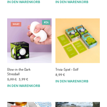
IN DEN WARENKORB
IN DEN WARENKORB
#24
SALE!
Glow-in-the-Dark
Trivia-Spiel – Golf
Stressball
8,99
€
Ursprünglicher
Aktueller
5,99
€
3,99
€
IN DEN WARENKORB
Preis
Preis
IN DEN WARENKORB
war:
ist:
5,99 €
3,99 €.