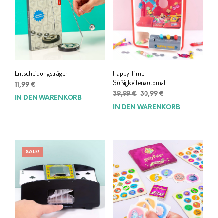
Entscheidungsträger
Happy Time
Süßigkeitenautomat
11,99
€
Ursprünglicher
Aktueller
39,99
€
30,99
€
IN DEN WARENKORB
Preis
Preis
IN DEN WARENKORB
war:
ist:
39,99 €
30,99 €.
SALE!