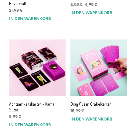
Hovercraft
Ursprünglicher
Aktueller
8,99
€
4,99
€
Preis
Preis
21,99
€
IN DEN WARENKORB
war:
ist:
IN DEN WARENKORB
8,99 €
4,99 €.
Achtsamkeitskarten – Kama
Drag Queen Orakelkarten
Sutra
15,99
€
8,99
€
IN DEN WARENKORB
IN DEN WARENKORB