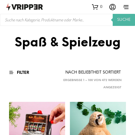
0
PRODUCTS
SUCHE
SEARCH
Spaß & Spielzeug
FILTER
ERGEBNISSE 1 – 100 VON 472 WERDEN
NACH
ANGEZEIGT
BELIEBTH
SORTIER