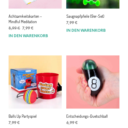
Achtsamkeitskarten –
Saugnapfpfeile (9er-Set)
Mindful Meditation
7,99
€
Ursprünglicher
Aktueller
8,99
€
7,99
€
IN DEN WARENKORB
Preis
Preis
IN DEN WARENKORB
war:
ist:
8,99 €
7,99 €.
Balls Up Partyspiel
Entscheidungs-Quetschball
7,99
€
6,99
€