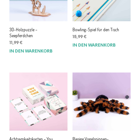
3D-Holzpuzzle –
Bowling-Spiel für den Tisch
Seepferdchen
15,99
€
11,99
€
IN DEN WARENKORB
IN DEN WARENKORB
Achtsamkeitskarten – You
Riesige Vogelspinnen-