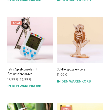
IN DEN WARENKORB
IN DEN WARENKORB
war:
ist:
war:
ist:
12,99 €
9,99 €.
8,99 €
5,99 €.
SALE!
Tetris Spielkonsole mit
3D-Holzpuzzle – Eule
Schlüsselanhänger
11,99
€
Ursprünglicher
Aktueller
17,99
€
13,99
€
IN DEN WARENKORB
Preis
Preis
IN DEN WARENKORB
war:
ist:
17,99 €
13,99 €.
SALE!