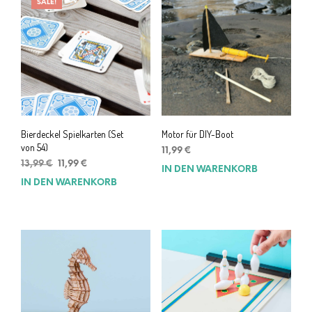
SALE!
Bierdeckel Spielkarten (Set
Motor für DIY-Boot
von 54)
11,99
€
Ursprünglicher
Aktueller
13,99
€
11,99
€
IN DEN WARENKORB
Preis
Preis
IN DEN WARENKORB
war:
ist:
13,99 €
11,99 €.