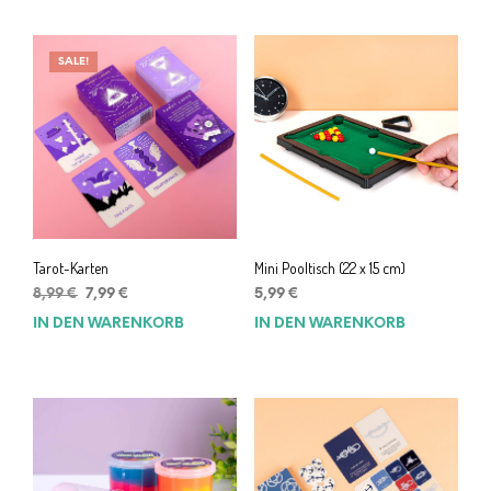
SALE!
Tarot-Karten
Mini Pooltisch (22 x 15 cm)
Ursprünglicher
Aktueller
8,99
€
7,99
€
5,99
€
Preis
Preis
IN DEN WARENKORB
IN DEN WARENKORB
war:
ist:
8,99 €
7,99 €.