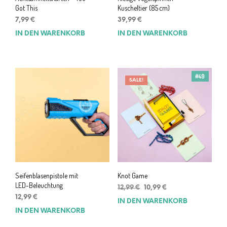
Got This
Kuscheltier (85 cm)
7,99
€
39,99
€
IN DEN WARENKORB
IN DEN WARENKORB
#49
SALE!
Seifenblasenpistole mit
Knot Game
LED-Beleuchtung
Ursprünglicher
Aktueller
12,99
€
10,99
€
Preis
Preis
12,99
€
IN DEN WARENKORB
war:
ist:
IN DEN WARENKORB
12,99 €
10,99 €.