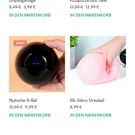
Empfangsklingel
Pizzapuzzle (500 Teile)
Ursprünglicher
Aktueller
Ursprünglicher
Aktueller
5,99
€
3,99
€
17,99
€
13,99
€
Preis
Preis
Preis
Preis
IN DEN WARENKORB
IN DEN WARENKORB
war:
ist:
war:
ist:
5,99 €
3,99 €.
17,99 €
13,99 €.
SALE!
Mystischer 8-Ball
XXL Gehirn Stressball
Ursprünglicher
Aktueller
15,99
€
9,99
€
8,99
€
Preis
Preis
IN DEN WARENKORB
IN DEN WARENKORB
war:
ist:
15,99 €
9,99 €.