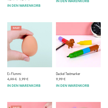
IN DEN WARENKORB
Preis
Preis
IN DEN WARENKORB
war:
ist:
12,99 €
11,79 €.
SALE!
Ei-Flummi
Dackel Textmarker
Ursprünglicher
Aktueller
4,99
€
3,99
€
9,99
€
Preis
Preis
IN DEN WARENKORB
IN DEN WARENKORB
war:
ist:
4,99 €
3,99 €.
SALE!