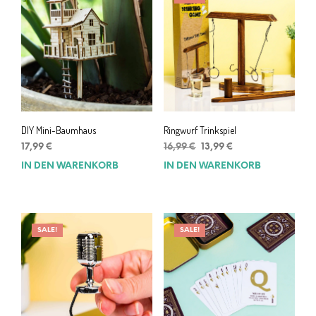
DIY Mini-Baumhaus
Ringwurf Trinkspiel
Ursprünglicher
Aktueller
17,99
€
16,99
€
13,99
€
Preis
Preis
IN DEN WARENKORB
IN DEN WARENKORB
war:
ist:
16,99 €
13,99 €.
SALE!
SALE!