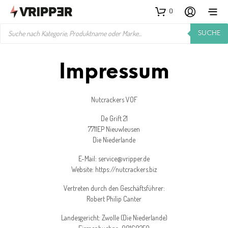
0
PRODUCTS
SUCHE
SEARCH
Impressum
Nutcrackers VOF
De Grift 21
7711EP Nieuwleusen
Die Niederlande
E-Mail:
service@vripper.de
Website: https://nutcrackers.biz
Vertreten durch den Geschäftsführer:
Robert Philip Canter
Landesgericht: Zwolle (Die Niederlande)