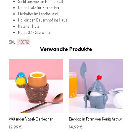
Sieht aus wie ein Hühnerstall
Unten Platz für Eierbecher
Eierhalter im Landhausstil
Hol dir den Bauernhof ins Haus
Material: Holz
Maße: 32 x 22,5 x 11 cm
SKU:
458712
Verwandte Produkte
Wütender Vogel-Eierbecher
Eierdop in Form von König Arthur
12,99
€
14,99
€