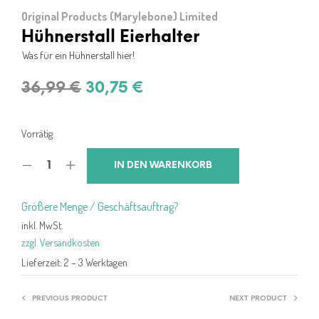
Original Products (Marylebone) Limited
Hühnerstall Eierhalter
Was für ein Hühnerstall hier!
Ursprünglicher
Aktueller
36,99
€
30,75
€
Preis
Preis
war:
ist:
Vorrätig
36,99 €
30,75 €.
IN DEN WARENKORB
Größere Menge / Geschäftsauftrag?
inkl. MwSt.
zzgl. Versandkosten
Lieferzeit:
2 – 3 Werktagen
PREVIOUS PRODUCT
NEXT PRODUCT