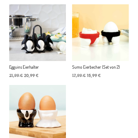
Egguins Eierhalter
Sumo Eierbecher (Set von 2)
Ursprünglicher
Aktueller
Ursprünglicher
Aktueller
21,99
€
20,99
€
17,99
€
15,99
€
Preis
Preis
Preis
Preis
war:
ist:
war:
ist:
21,99 €
20,99 €.
17,99 €
15,99 €.