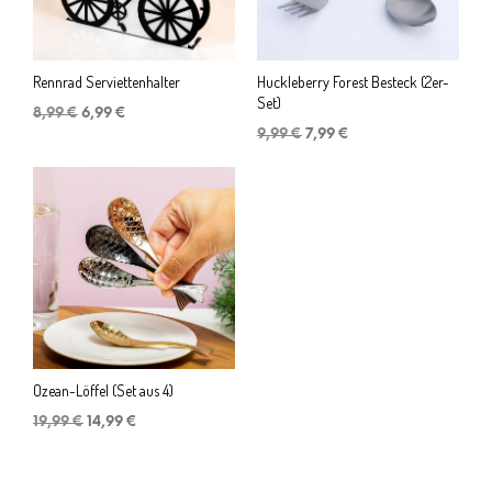
Rennrad Serviettenhalter
Huckleberry Forest Besteck (2er-
Set)
Ursprünglicher
Aktueller
8,99
€
6,99
€
Preis
Preis
Ursprünglicher
Aktueller
9,99
€
7,99
€
war:
ist:
Preis
Preis
8,99 €
6,99 €.
war:
ist:
9,99 €
7,99 €.
Ozean-Löffel (Set aus 4)
Ursprünglicher
Aktueller
19,99
€
14,99
€
Preis
Preis
war:
ist:
19,99 €
14,99 €.