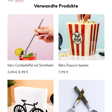
Verwandte Produkte
Herz-Cocktaillöffel mit Strohhalm
Retro Popcorn backen
Ursprünglicher
Aktueller
7,99
€
5,99
€
7,99
€
Preis
Preis
war:
ist:
7,99 €
5,99 €.