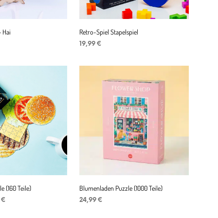
 Hai
Retro-Spiel Stapelspiel
19,99
€
ENKORB
IN DEN WARENKORB
 (160 Teile)
Blumenladen Puzzle (1000 Teile)
ünglicher
Aktueller
9
€
24,99
€
Preis
ENKORB
IN DEN WARENKORB