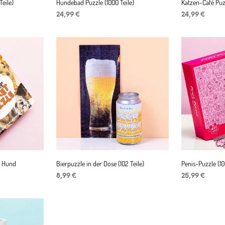
eile)
Hundebad Puzzle (1000 Teile)
Katzen-Café Puzz
24,99
€
24,99
€
IN DEN WARENKORB
IN DEN WAR
– Hund
Bierpuzzle in der Dose (102 Teile)
Penis-Puzzle (10
r
er
8,99
€
25,99
€
IN DEN WARENKORB
IN DEN WAR