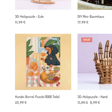
3D-Holzpuzzle – Eule
DIY Mini-Baumhaus
11,99
€
17,99
€
IN DEN WARENKORB
IN DEN WARENKORB
SALE!
Hunde-Borrel-Puzzle (1000 Teile)
3D-Holzpuzzle – Hand
Ursprüngliche
Aktuell
23,99
€
11,99
€
8,99
€
Preis
Preis
IN DEN WARENKORB
IN DEN WARENKORB