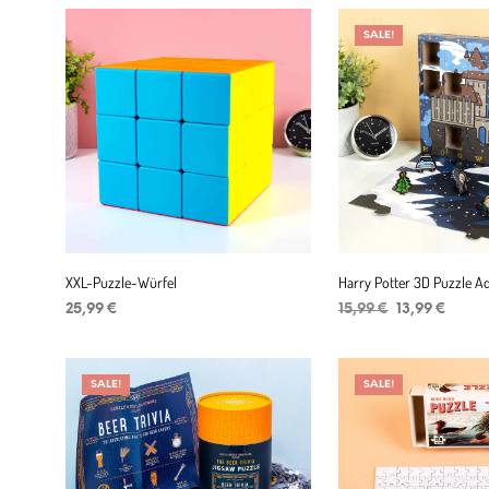
war:
ist:
11,99 €
8,99 €.
SALE!
XXL-Puzzle-Würfel
Harry Potter 3D Puzzle A
Ursprüngliche
Aktuel
25,99
€
15,99
€
13,99
€
Preis
Preis
IN DEN WARENKORB
IN DEN WARENKORB
war:
ist:
15,99 €
13,99 
SALE!
SALE!