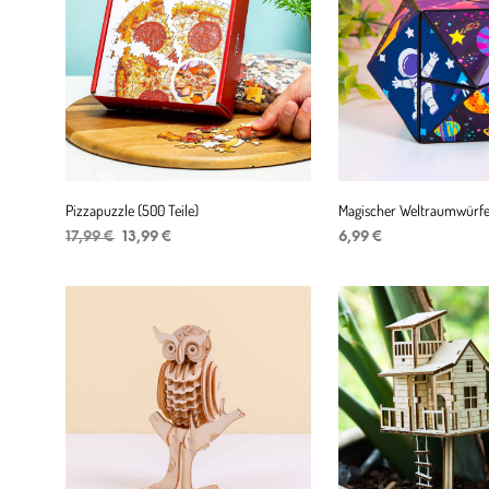
Pizzapuzzle (500 Teile)
Magischer Weltraumwürfe
Ursprünglicher
Aktueller
17,99
€
13,99
€
6,99
€
Preis
Preis
IN DEN WARENKORB
IN DEN WARENKORB
war:
ist:
17,99 €
13,99 €.