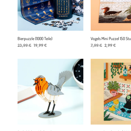
Bierpuzzle (1000 Teile)
Vogels Mini Puzzel 150 Stu
Ursprünglicher
Aktueller
Ursprüngliche
Aktuell
23,99
€
19,99
€
7,99
€
2,99
€
Preis
Preis
Preis
Preis
IN DEN WARENKORB
IN DEN WARENKORB
war:
ist:
war:
ist:
23,99 €
19,99 €.
7,99 €
2,99 €.