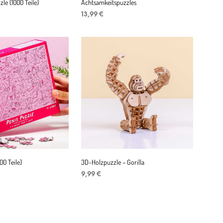
le (1000 Teile)
Achtsamkeitspuzzles
13,99
€
ENKORB
IN DEN WARENKORB
00 Teile)
3D-Holzpuzzle – Gorilla
9,99
€
ENKORB
IN DEN WARENKORB