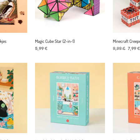
kjes
Magic Cube Star (2-in-1)
Minecraft Creep
r
er
Ursprü
5,99
€
9,99
€
7,99
Preis
IN DEN WARENKORB
IN DEN WAR
war:
9,99 €