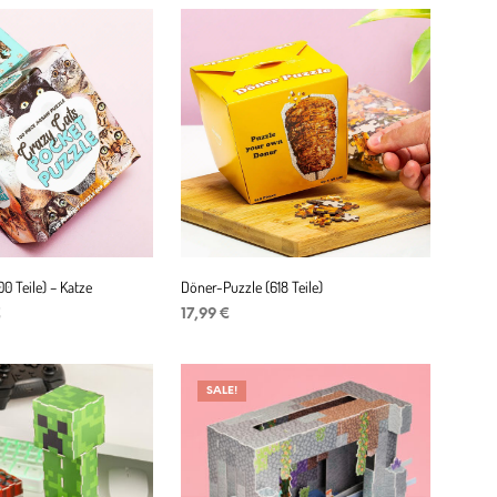
ist:
 €
13,99 €.
00 Teile) – Katze
Döner-Puzzle (618 Teile)
nglicher
Aktueller
€
17,99
€
Preis
ENKORB
IN DEN WARENKORB
ist:
6,99 €.
SALE!