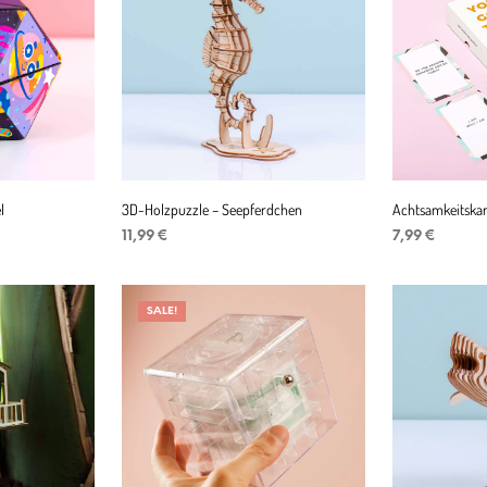
l
3D-Holzpuzzle – Seepferdchen
Achtsamkeitskar
11,99
€
7,99
€
IN DEN WARENKORB
IN DEN WAR
SALE!