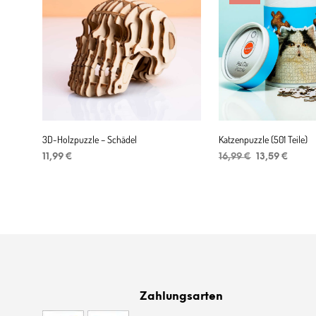
3D-Holzpuzzle – Schädel
Katzenpuzzle (501 Teile)
Ursprüngliche
Aktuel
11,99
€
16,99
€
13,59
€
Preis
Preis
IN DEN WARENKORB
Niet op voorraad
war:
ist:
16,99 €
13,59 
Zahlungsarten