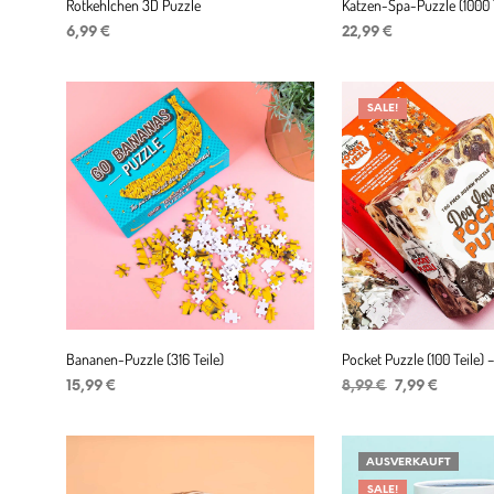
Rotkehlchen 3D Puzzle
Katzen-Spa-Puzzle (1000 T
6,99
€
22,99
€
IN DEN WARENKORB
IN DEN WARENKORB
SALE!
Bananen-Puzzle (316 Teile)
Pocket Puzzle (100 Teile) 
Ursprüngliche
Aktuell
15,99
€
8,99
€
7,99
€
Preis
Preis
IN DEN WARENKORB
IN DEN WARENKORB
war:
ist:
8,99 €
7,99 €.
AUSVERKAUFT
SALE!