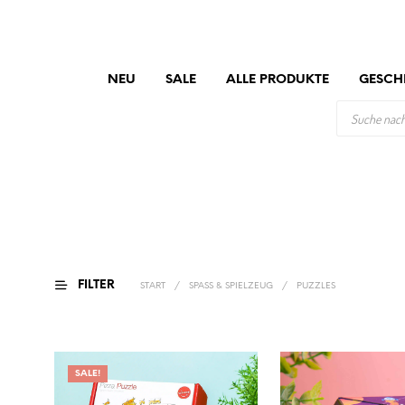
NEU
SALE
ALLE PRODUKTE
GESCH
PRODUCTS
SEARCH
FILTER
START
/
SPASS & SPIELZEUG
/
PUZZLES
SALE!