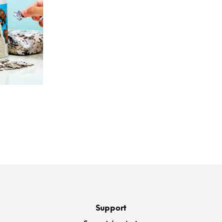
r
ler
€.
Support