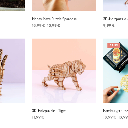
Money Maze Puzzle Spardose
3D-Holzpuzzle –
Ursprünglicher
Aktueller
15,99
€
10,99
€
9,99
€
Preis
Preis
IN DEN WARENKORB
IN DEN WAR
war:
ist:
15,99 €
10,99 €.
SALE!
3D-Holzpuzzle – Tiger
Hamburgerpuzzle
r
er
Urspr
11,99
€
18,99
€
13,9
Preis
IN DEN WARENKORB
IN DEN WAR