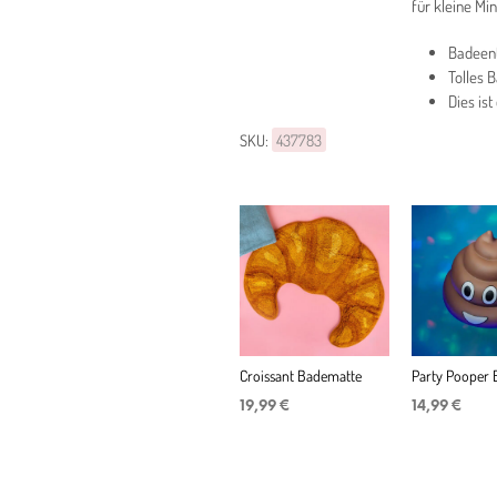
für kleine Mi
Badeent
Tolles 
Dies ist
SKU:
437783
Croissant Badematte
Party Pooper 
19,99
€
14,99
€