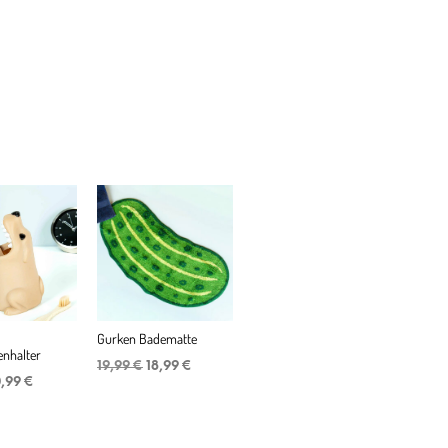
Gurken Badematte
nhalter
Ursprünglicher
Aktueller
19,99
€
18,99
€
rsprünglicher
Aktueller
Preis
Preis
0,99
€
eis
Preis
war:
ist:
ar:
ist:
19,99 €
18,99 €.
,99 €
10,99 €.