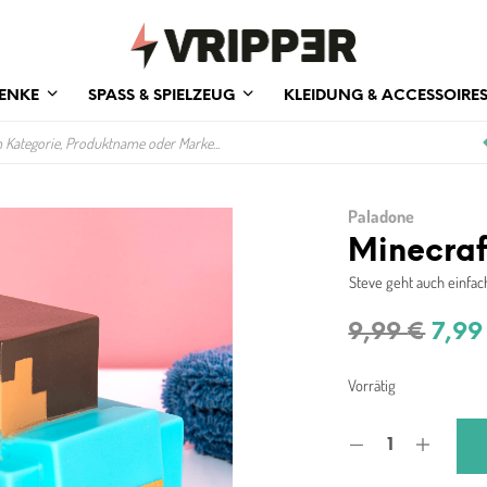
ENKE
SPASS & SPIELZEUG
KLEIDUNG & ACCESSOIRE
Paladone
Minecraf
Steve geht auch einfa
Ursp
9,99
€
7,9
Prei
Vorrätig
war:
9,99