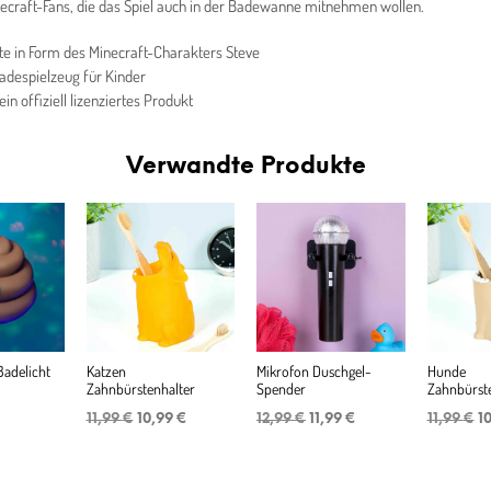
necraft-Fans, die das Spiel auch in der Badewanne mitnehmen wollen.
e in Form des Minecraft-Charakters Steve
Badespielzeug für Kinder
 ein offiziell lizenziertes Produkt
Verwandte Produkte
Badelicht
Katzen
Mikrofon Duschgel-
Hunde
Zahnbürstenhalter
Spender
Zahnbürste
Ursprünglicher
Aktueller
Ursprünglicher
Aktueller
U
11,99
€
10,99
€
12,99
€
11,99
€
11,99
€
1
Preis
Preis
Preis
Preis
Pr
war:
ist:
war:
ist:
w
11,99 €
10,99 €.
12,99 €
11,99 €.
11