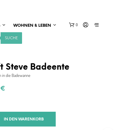
0
S
WOHNEN & LEBEN
SUCHE
t Steve Badeente
ch in die Badewanne
rünglicher
Aktueller
9
€
s
Preis
ist:
 €
7,99 €.
IN DEN WARENKORB