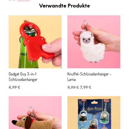
Verwandte Produkte
Gadget Guy 3-in-1
Knuffel-Schlüsselanhänger -
Schlüsselanhänger
Lama
Ursprünglicher
Aktueller
4,99
€
9,99
€
7,99
€
Preis
Preis
war:
ist:
9,99 €
7,99 €.