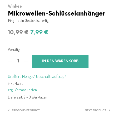
Winkee
Mikrowellen-Schlüsselanhänger
Ping – dein Gebäck ist fertig!
Ursprünglicher
Aktueller
10,99
€
7,99
€
Preis
Preis
war:
ist:
Vorrätig
10,99 €
7,99 €.
IN DEN WARENKORB
Größere Menge / Geschäftsauftrag?
inkl. MwSt.
zzgl. Versandkosten
Lieferzeit:
2 – 3 Werktagen
PREVIOUS PRODUCT
NEXT PRODUCT