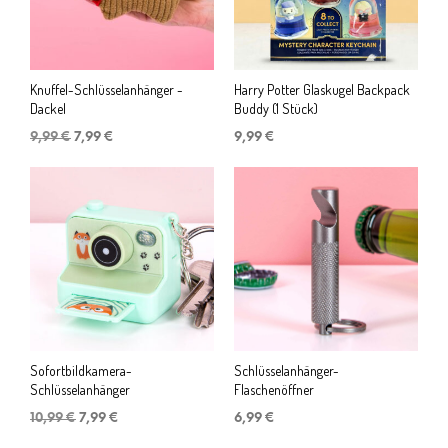
Knuffel-Schlüsselanhänger -
Harry Potter Glaskugel Backpack
Dackel
Buddy (1 Stück)
Ursprünglicher
Aktueller
9,99
€
7,99
€
9,99
€
Preis
Preis
war:
ist:
9,99 €
7,99 €.
Sofortbildkamera-
Schlüsselanhänger-
Schlüsselanhänger
Flaschenöffner
Ursprünglicher
Aktueller
10,99
€
7,99
€
6,99
€
Preis
Preis