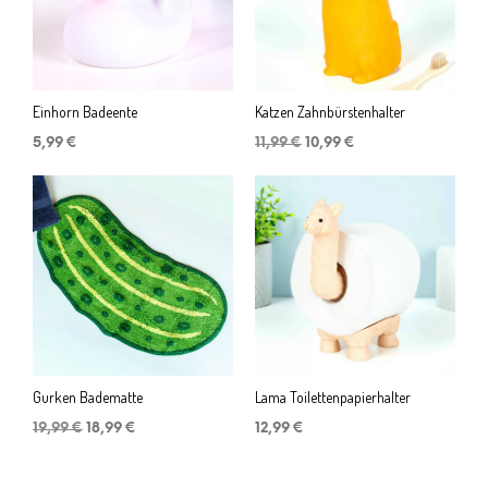
Einhorn Badeente
Katzen Zahnbürstenhalter
Ursprünglicher
Aktueller
5,99
€
11,99
€
10,99
€
Preis
Preis
war:
ist:
11,99 €
10,99 €.
Gurken Badematte
Lama Toilettenpapierhalter
Ursprünglicher
Aktueller
19,99
€
18,99
€
12,99
€
Preis
Preis
war:
ist:
19,99 €
18,99 €.