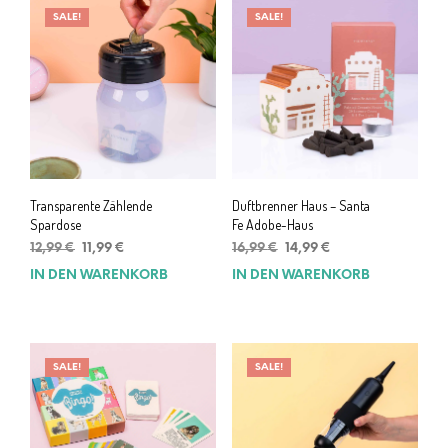
SALE!
SALE!
Transparente Zählende
Duftbrenner Haus – Santa
Spardose
Fe Adobe-Haus
Ursprünglicher
Aktueller
Ursprünglicher
Aktueller
12,99
€
11,99
€
16,99
€
14,99
€
Preis
Preis
Preis
Preis
IN DEN WARENKORB
IN DEN WARENKORB
war:
ist:
war:
ist:
12,99 €
11,99 €.
16,99 €
14,99 €.
SALE!
SALE!