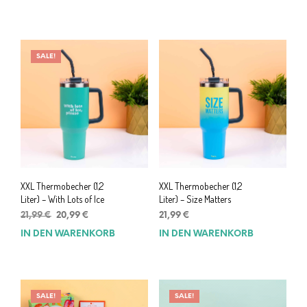
war:
ist:
war:
ist:
9,99 €
6,99 €.
21,99 €
20,99 €.
SALE!
XXL Thermobecher (1,2
XXL Thermobecher (1,2
Liter) – With Lots of Ice
Liter) – Size Matters
Ursprünglicher
Aktueller
21,99
€
20,99
€
21,99
€
Preis
Preis
IN DEN WARENKORB
IN DEN WARENKORB
war:
ist:
21,99 €
20,99 €.
SALE!
SALE!