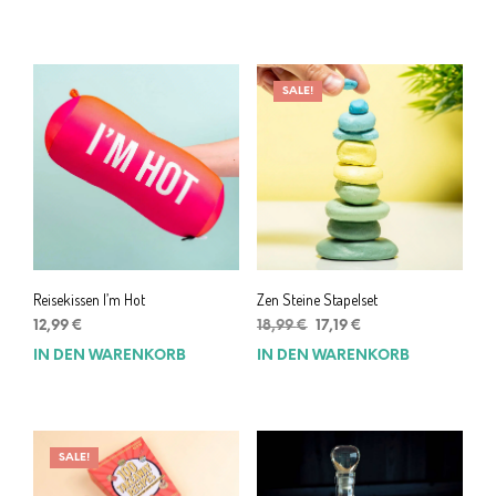
war:
ist:
23,99 €
17,99 €.
SALE!
Reisekissen I’m Hot
Zen Steine Stapelset
Ursprünglicher
Aktueller
12,99
€
18,99
€
17,19
€
Preis
Preis
IN DEN WARENKORB
IN DEN WARENKORB
war:
ist:
18,99 €
17,19 €.
SALE!