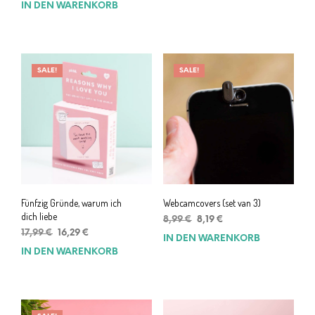
IN DEN WARENKORB
war:
ist:
15,99 €
11,99 €.
15,99 €
11,99 €.
SALE!
SALE!
Fünfzig Gründe, warum ich
Webcamcovers (set van 3)
dich liebe
Ursprünglicher
Aktueller
8,99
€
8,19
€
Ursprünglicher
Aktueller
Preis
Preis
17,99
€
16,29
€
IN DEN WARENKORB
Preis
Preis
war:
ist:
IN DEN WARENKORB
war:
ist:
8,99 €
8,19 €.
17,99 €
16,29 €.