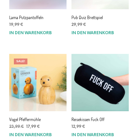
Lama Putzpantoffeln
Pub Quiz Brettspiel
19,99
€
29,99
€
IN DEN WARENKORB
IN DEN WARENKORB
SALE!
Vogel Pfeffermühle
Reisekissen Fuck Off
Ursprünglicher
Aktueller
23,99
€
17,99
€
12,99
€
Preis
Preis
IN DEN WARENKORB
IN DEN WARENKORB