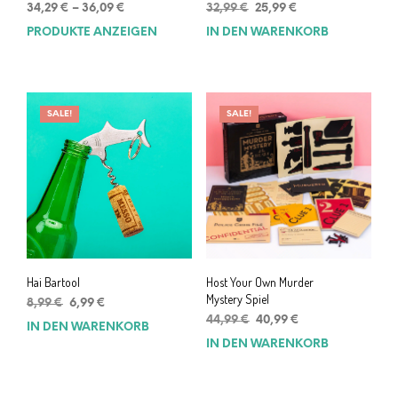
Ursprünglicher
Aktueller
34,29
€
–
36,09
€
32,99
€
25,99
€
Preis
Preis
PRODUKTE ANZEIGEN
IN DEN WARENKORB
war:
ist:
32,99 €
25,99 €.
SALE!
SALE!
Hai Bartool
Host Your Own Murder
Mystery Spiel
Ursprünglicher
Aktueller
8,99
€
6,99
€
Preis
Preis
Ursprünglicher
Aktueller
44,99
€
40,99
€
IN DEN WARENKORB
war:
ist:
Preis
Preis
IN DEN WARENKORB
8,99 €
6,99 €.
war:
ist:
44,99 €
40,99 €.