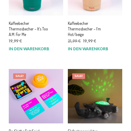
Kaffeebecher
Kaffeebecher
Thermosbecher – It’s Too
Thermosbecher – I’m
A.M. For Me
Hot/beige
Ursprünglicher
Aktueller
19,99
€
21,99
€
19,99
€
Preis
Preis
IN DEN WARENKORB
IN DEN WARENKORB
war:
ist:
21,99 €
19,99 €.
SALE!
SALE!