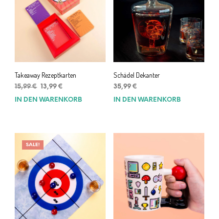
Takeaway Rezeptkarten
Schädel Dekanter
Ursprünglicher
Aktueller
15,99
€
13,99
€
35,99
€
Preis
Preis
IN DEN WARENKORB
IN DEN WARENKORB
war:
ist:
15,99 €
13,99 €.
SALE!