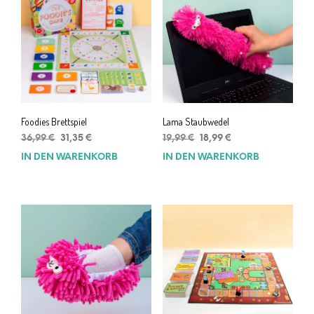
Foodies Brettspiel
Lama Staubwedel
Ursprünglicher
Aktueller
Ursprünglicher
Aktueller
36,99
€
31,35
€
19,99
€
18,99
€
Preis
Preis
Preis
Preis
IN DEN WARENKORB
IN DEN WARENKORB
war:
ist:
war:
ist:
36,99 €
31,35 €.
19,99 €
18,99 €.