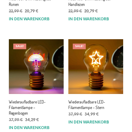
Runen
Handlezen
Ursprünglicher
Aktueller
Ursprünglicher
Aktueller
22,99
€
20,79
€
22,99
€
20,79
€
Preis
Preis
Preis
Preis
IN DEN WARENKORB
IN DEN WARENKORB
war:
ist:
war:
ist:
22,99 €
20,79 €.
22,99 €
20,79 €.
SALE!
SALE!
Wiederaufladbare LED-
Wiederaufladbare LED-
Filamentlampe –
Filamentlampe – Stern
Regenbogen
Ursprünglicher
Aktueller
37,99
€
34,99
€
Ursprünglicher
Aktueller
Preis
Preis
37,99
€
34,29
€
IN DEN WARENKORB
Preis
Preis
war:
ist:
IN DEN WARENKORB
war:
ist:
37,99 €
34,99 €.