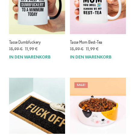
Tasse Dumbfuckery
Tasse Mom Best-Tea
Ursprünglicher
Aktueller
Ursprünglicher
Aktueller
15,99
€
11,99
€
15,99
€
11,99
€
Preis
Preis
Preis
Preis
IN DEN WARENKORB
IN DEN WARENKORB
war:
ist:
war:
ist:
15,99 €
11,99 €.
15,99 €
11,99 €.
SALE!