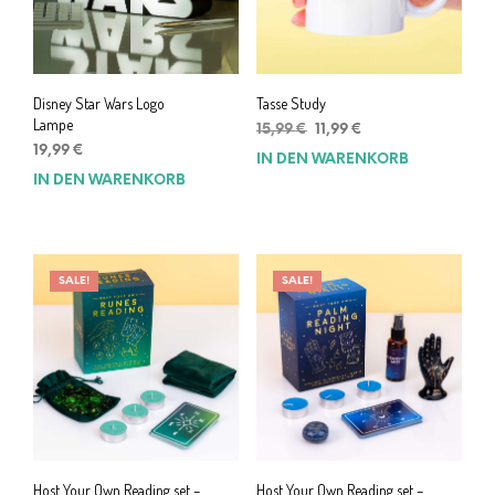
Disney Star Wars Logo
Tasse Study
Lampe
Ursprünglicher
Aktueller
15,99
€
11,99
€
Preis
Preis
19,99
€
IN DEN WARENKORB
war:
ist:
IN DEN WARENKORB
15,99 €
11,99 €.
SALE!
SALE!
Host Your Own Reading set –
Host Your Own Reading set –