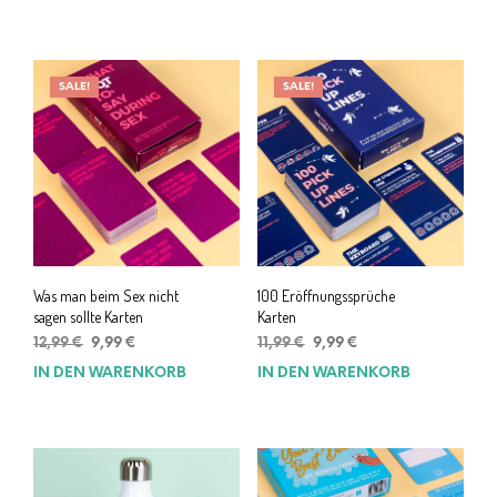
37,99 €
34,29 €.
SALE!
SALE!
Was man beim Sex nicht
100 Eröffnungssprüche
sagen sollte Karten
Karten
Ursprünglicher
Aktueller
Ursprünglicher
Aktueller
12,99
€
9,99
€
11,99
€
9,99
€
Preis
Preis
Preis
Preis
IN DEN WARENKORB
IN DEN WARENKORB
war:
ist:
war:
ist:
12,99 €
9,99 €.
11,99 €
9,99 €.