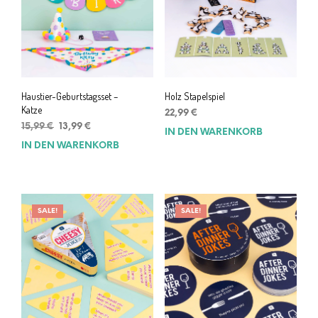
Haustier-Geburtstagsset –
Holz Stapelspiel
Katze
22,99
€
Ursprünglicher
Aktueller
15,99
€
13,99
€
IN DEN WARENKORB
Preis
Preis
IN DEN WARENKORB
war:
ist:
15,99 €
13,99 €.
SALE!
SALE!