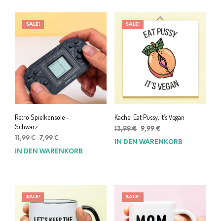
SALE!
SALE!
Retro Spielkonsole –
Kachel Eat Pussy, It’s Vegan
Schwarz
Ursprünglicher
Aktueller
13,99
€
9,99
€
Ursprünglicher
Aktueller
Preis
Preis
11,99
€
7,99
€
IN DEN WARENKORB
Preis
Preis
war:
ist:
IN DEN WARENKORB
war:
ist:
13,99 €
9,99 €.
11,99 €
7,99 €.
SALE!
SALE!