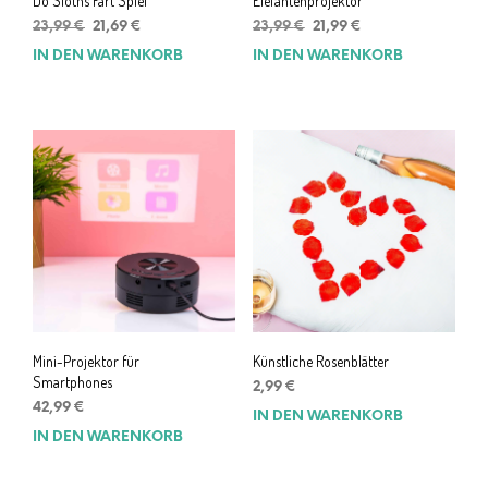
Do Sloths Fart Spiel
Elefantenprojektor
Ursprünglicher
Aktueller
Ursprünglicher
Aktueller
23,99
€
21,69
€
23,99
€
21,99
€
Preis
Preis
Preis
Preis
IN DEN WARENKORB
IN DEN WARENKORB
war:
ist:
war:
ist:
23,99 €
21,69 €.
23,99 €
21,99 €.
Mini-Projektor für
Künstliche Rosenblätter
Smartphones
2,99
€
42,99
€
IN DEN WARENKORB
IN DEN WARENKORB