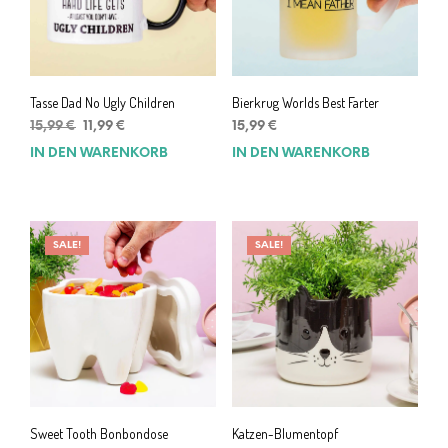
Tasse Dad No Ugly Children
Bierkrug Worlds Best Farter
Ursprünglicher
Aktueller
15,99
€
11,99
€
15,99
€
Preis
Preis
IN DEN WARENKORB
IN DEN WARENKORB
war:
ist:
15,99 €
11,99 €.
SALE!
SALE!
Sweet Tooth Bonbondose
Katzen-Blumentopf