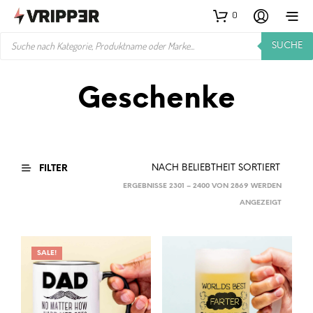
0
PRODUCTS
SUCHE
SEARCH
Geschenke
FILTER
ERGEBNISSE 2301 – 2400 VON 2869 WERDEN
NACH
ANGEZEIGT
BELIEBTH
SORTIER
SALE!