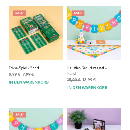
SALE!
SALE!
Trivia-Spiel – Sport
Haustier-Geburtstagsset –
Hund
Ursprünglicher
Aktueller
8,99
€
7,99
€
Preis
Preis
Ursprünglicher
Aktueller
15,99
€
13,99
€
IN DEN WARENKORB
war:
ist:
Preis
Preis
IN DEN WARENKORB
8,99 €
7,99 €.
war:
ist:
15,99 €
13,99 €.
SALE!