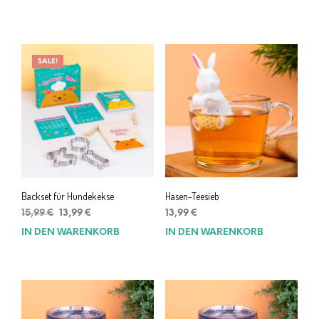
war:
ist:
war:
ist:
31,99 €
28,99 €.
23,99 €
21,99 €.
SALE!
Backset für Hundekekse
Hasen-Teesieb
Ursprünglicher
Aktueller
15,99
€
13,99
€
13,99
€
Preis
Preis
IN DEN WARENKORB
IN DEN WARENKORB
war:
ist:
15,99 €
13,99 €.