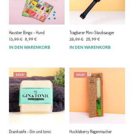
Haustier Bingo – Hund
Tragbarer Mini-Staubsauger
Ursprünglicher
Aktueller
Ursprünglicher
Aktueller
13,99
€
8,99
€
28,99
€
25,99
€
Preis
Preis
Preis
Preis
IN DEN WARENKORB
IN DEN WARENKORB
war:
ist:
war:
ist:
13,99 €
8,99 €.
28,99 €
25,99 €.
SALE!
SALE!
Drankseife – Gin und tonic
Huckleberry Regenmacher