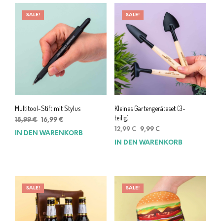
SALE!
SALE!
Multitool-Stift mit Stylus
Kleines Gartengeräteset (3-
teilig)
Ursprünglicher
Aktueller
18,99
€
16,99
€
Preis
Preis
Ursprünglicher
Aktueller
12,99
€
9,99
€
IN DEN WARENKORB
war:
ist:
Preis
Preis
IN DEN WARENKORB
18,99 €
16,99 €.
war:
ist:
12,99 €
9,99 €.
SALE!
SALE!