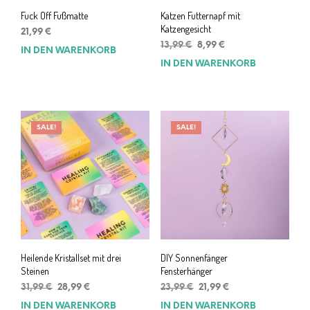
Fuck Off Fußmatte
Katzen Futternapf mit
Katzengesicht
21,99
€
Ursprünglicher
Aktueller
13,99
€
8,99
€
IN DEN WARENKORB
Preis
Preis
IN DEN WARENKORB
war:
ist:
13,99 €
8,99 €.
SALE!
SALE!
Heilende Kristallset mit drei
DIY Sonnenfänger
Steinen
Fensterhänger
Ursprünglicher
Aktueller
Ursprünglicher
Aktueller
31,99
€
28,99
€
23,99
€
21,99
€
Preis
Preis
Preis
Preis
IN DEN WARENKORB
IN DEN WARENKORB