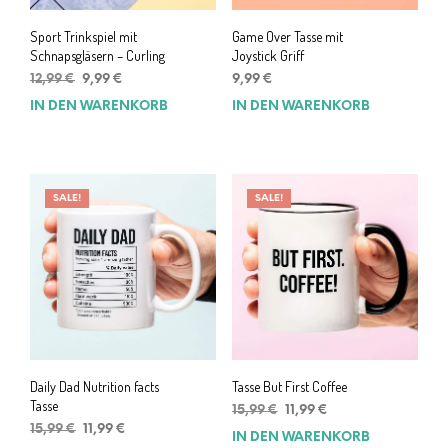
Sport Trinkspiel mit
Game Over Tasse mit
Schnapsgläsern – Curling
Joystick Griff
Ursprünglicher
Aktueller
12,99
€
9,99
€
9,99
€
Preis
Preis
IN DEN WARENKORB
IN DEN WARENKORB
war:
ist:
12,99 €
9,99 €.
SALE!
SALE!
Daily Dad Nutrition facts
Tasse But First Coffee
Tasse
Ursprünglicher
Aktueller
15,99
€
11,99
€
Ursprünglicher
Aktueller
Preis
Preis
15,99
€
11,99
€
IN DEN WARENKORB
Preis
Preis
war:
ist: