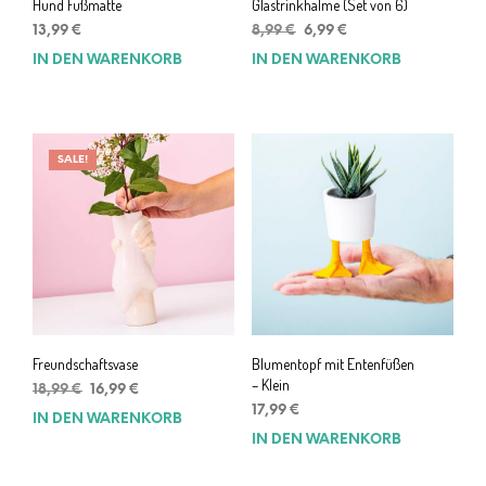
Hund Fußmatte
Glastrinkhalme (Set von 6)
Ursprünglicher
Aktueller
13,99
€
8,99
€
6,99
€
Preis
Preis
IN DEN WARENKORB
IN DEN WARENKORB
war:
ist:
8,99 €
6,99 €.
SALE!
Freundschaftsvase
Blumentopf mit Entenfüßen
– Klein
Ursprünglicher
Aktueller
18,99
€
16,99
€
Preis
Preis
17,99
€
IN DEN WARENKORB
war:
ist:
IN DEN WARENKORB
18,99 €
16,99 €.