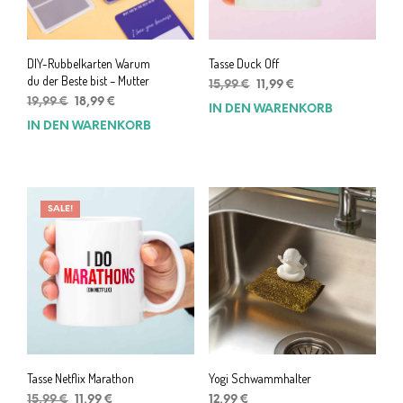
DIY-Rubbelkarten Warum
Tasse Duck Off
du der Beste bist – Mutter
Ursprünglicher
Aktueller
15,99
€
11,99
€
Ursprünglicher
Aktueller
Preis
Preis
19,99
€
18,99
€
IN DEN WARENKORB
Preis
Preis
war:
ist:
IN DEN WARENKORB
war:
ist:
15,99 €
11,99 €.
19,99 €
18,99 €.
SALE!
Tasse Netflix Marathon
Yogi Schwammhalter
Ursprünglicher
Aktueller
15,99
€
11,99
€
12,99
€