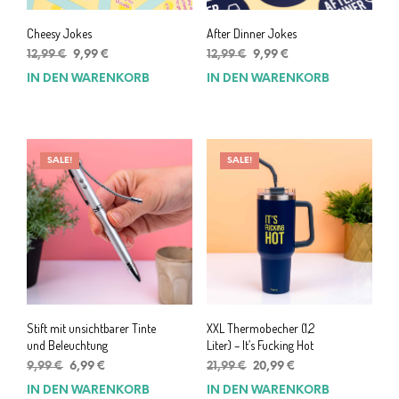
Cheesy Jokes
After Dinner Jokes
Ursprünglicher
Aktueller
Ursprünglicher
Aktueller
12,99
€
9,99
€
12,99
€
9,99
€
Preis
Preis
Preis
Preis
IN DEN WARENKORB
IN DEN WARENKORB
war:
ist:
war:
ist:
12,99 €
9,99 €.
12,99 €
9,99 €.
SALE!
SALE!
Stift mit unsichtbarer Tinte
XXL Thermobecher (1,2
und Beleuchtung
Liter) – It’s Fucking Hot
Ursprünglicher
Aktueller
Ursprünglicher
Aktueller
9,99
€
6,99
€
21,99
€
20,99
€
Preis
Preis
Preis
Preis
IN DEN WARENKORB
IN DEN WARENKORB