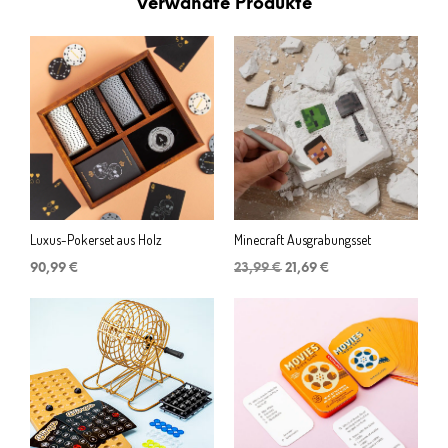
Verwandte Produkte
Luxus-Pokerset aus Holz
Minecraft Ausgrabungsset
Ursprünglicher
Aktueller
90,99
€
23,99
€
21,69
€
Preis
Preis
war:
ist:
23,99 €
21,69 €.