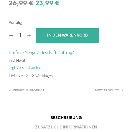
Ursprünglicher
Aktueller
26,99
€
23,99
€
Preis
Preis
war:
ist:
Vorrätig
26,99 €
23,99 €.
IN DEN WARENKORB
Größere Menge / Geschäftsauftrag?
inkl. MwSt.
zzgl. Versandkosten
Lieferzeit:
2 – 3 Werktagen
PREVIOUS PRODUCT
NEXT PRODUCT
BESCHREIBUNG
ZUSÄTZLICHE INFORMATIONEN