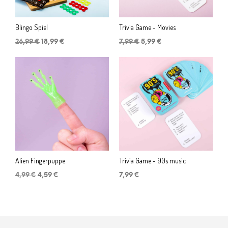
Blingo Spiel
Trivia Game - Movies
Ursprünglicher
Aktueller
Ursprünglicher
Aktueller
26,99
€
18,99
€
7,99
€
5,99
€
Preis
Preis
Preis
Preis
war:
ist:
war:
ist:
26,99 €
18,99 €.
7,99 €
5,99 €.
Alien Fingerpuppe
Trivia Game - 90s music
Ursprünglicher
Aktueller
4,99
€
4,59
€
7,99
€
Preis
Preis
war:
ist:
4,99 €
4,59 €.