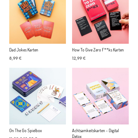
Dad Jokes Karten
How To Give Zero F**ks Karten
8,99
€
12,99
€
On The Go Spielbox
Achtsamkeitskarten - Digital
Detox
Ursprünglicher
Aktueller