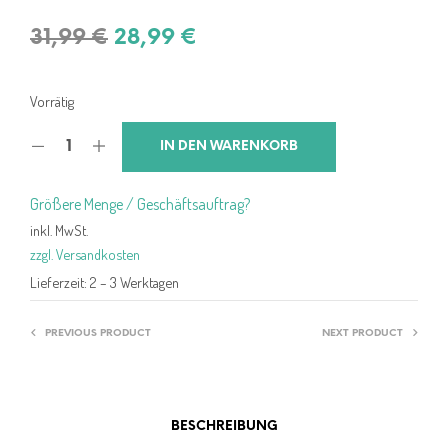
Ursprünglicher
Aktueller
31,99
€
28,99
€
Preis
Preis
war:
ist:
Vorrätig
31,99 €
28,99 €.
IN DEN WARENKORB
Größere Menge / Geschäftsauftrag?
inkl. MwSt.
zzgl. Versandkosten
Lieferzeit:
2 – 3 Werktagen
PREVIOUS PRODUCT
NEXT PRODUCT
BESCHREIBUNG