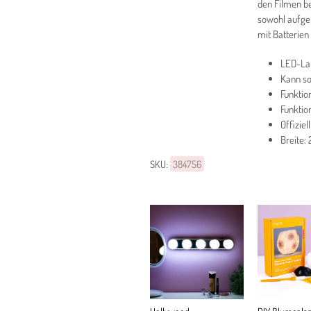
den Filmen b
sowohl aufgeh
mit Batterien
LED-La
Kann so
Funktio
Funktio
Offiziel
Breite:
SKU:
384756