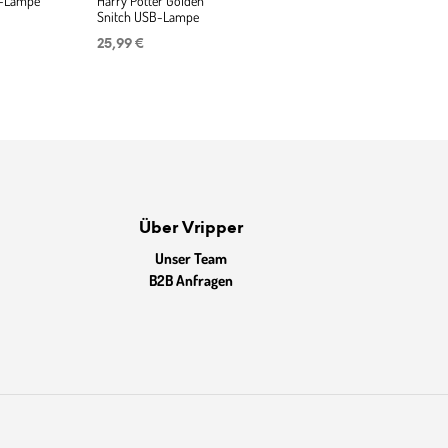
n-Lampe
Harry Potter Golden
Snitch USB-Lampe
25,99
€
Über Vripper
Unser Team
B2B Anfragen