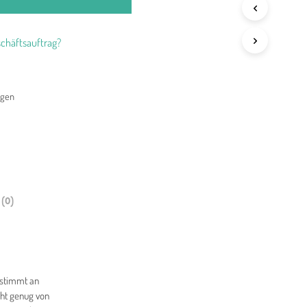
chäftsauftrag?
agen
(0)
estimmt an
cht genug von