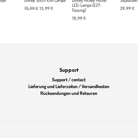
mpe
Disney Stitch Icon Lampe
Disney Mickey Mouse
Sojasoße
LED-Lampe (E27-
Ursprünglicher
Aktueller
15,99
€
13,99
€
29,99
€
Fassung)
Preis
Preis
war:
ist:
15,99
€
15,99 €
13,99 €.
Support
Support / contact
Lieferung und Lieferzeiten / Versandkosten
Rücksendungen und Retouren