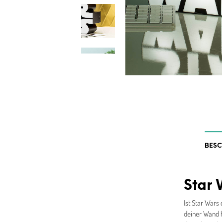
BES
Star 
Ist Star War
deiner Wand h