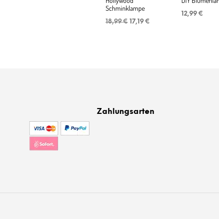
Hollywood
DIY Blumenla
Schminklampe
12,99
€
Ursprünglicher
Aktueller
18,99
€
17,19
€
Preis
Preis
war:
ist:
18,99 €
17,19 €.
Zahlungsarten