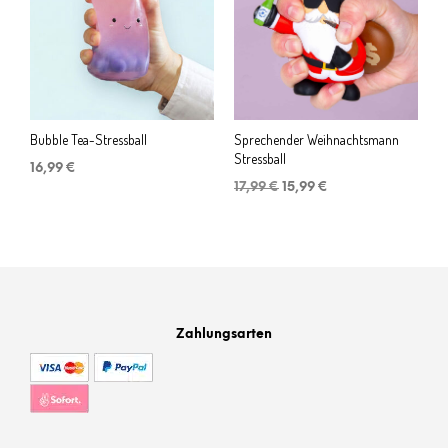
Bubble Tea-Stressball
Sprechender Weihnachtsmann
Stressball
16,99
€
Ursprünglicher
Aktueller
17,99
€
15,99
€
Preis
Preis
war:
ist:
17,99 €
15,99 €.
Zahlungsarten