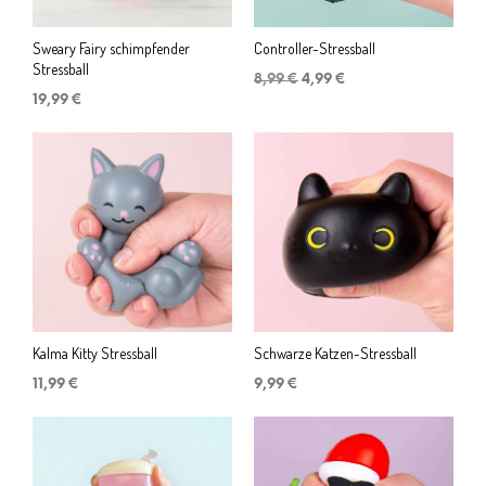
Sweary Fairy schimpfender
Controller-Stressball
Stressball
Ursprünglicher
Aktueller
8,99
€
4,99
€
Preis
Preis
19,99
€
war:
ist:
8,99 €
4,99 €.
Kalma Kitty Stressball
Schwarze Katzen-Stressball
11,99
€
9,99
€