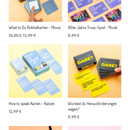
What to Do Rubbelkarten - Movie
90er-Jahre Trivia-Spiel - Musik
Ursprünglicher
Aktueller
15,99
€
13,99
€
8,99
€
Preis
Preis
war:
ist:
15,99 €
13,99 €.
How to speak Karten - Katzen
Würdest du Herausforderungen
wagen?
12,99
€
9,99
€