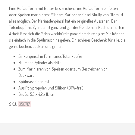
Eine Auflaufform mit Butter bestreichen, eine Auflaufform einfetten
oder Speisen marinieren: Mit dem Marinadenpinsel Skully von Ototo ist
alles möglich. Der Marinadenpinsel hat ein originelles Aussehen: Der
Totenkopf mit Zylinder ist ganz und gar der Gentleman. Nach der harten
Arbeit lässt sich die Mehrzweckbürste ganz einfach reinigen: Sie können
sie einfach in die Spülmaschine geben. Ein schönes Geschenk für alle, die
gerne kochen, backen und grillen.
Silikonpinsel in Form eines Totenkopfes
Hat einen Zylinder als Griff
Zum Marinieren von Speisen oder zum Bestreichen von
Backwaren
Spülmaschinenfest
Aus Polypropylen und Silikon (BPA-frei)
Größe: 5,3 x 4,2 x 11,1 cm
SKU:
350717