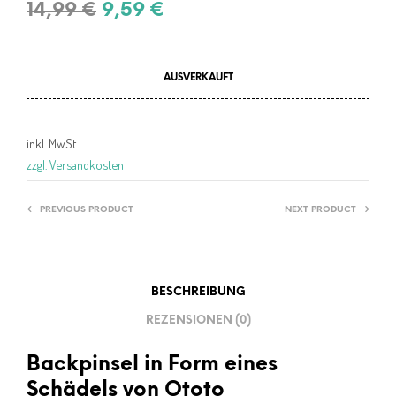
Ursprünglicher
Aktueller
14,99
€
9,59
€
Preis
Preis
war:
ist:
AUSVERKAUFT
14,99 €
9,59 €.
inkl. MwSt.
zzgl. Versandkosten
PREVIOUS PRODUCT
NEXT PRODUCT
BESCHREIBUNG
REZENSIONEN (0)
Backpinsel in Form eines
Schädels von Ototo