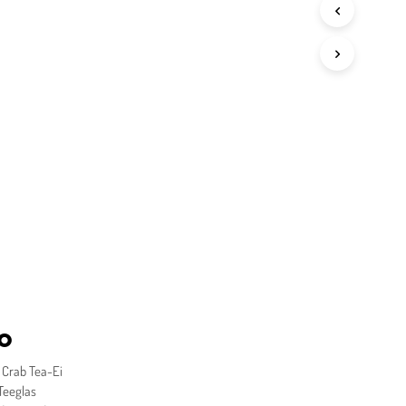
o
s Crab Tea-Ei
Teeglas