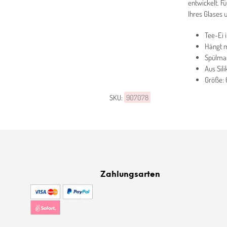
entwickelt. F
Ihres Glases 
Tee-Ei 
Hängt m
Spülma
Aus Sili
Größe: 
SKU:
907078
Zahlungsarten