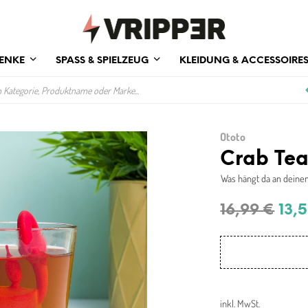
ENKE
SPASS & SPIELZEUG
KLEIDUNG & ACCESSOIRE
Ototo
Crab Tea
Was hängt da an deine
Urs
16,99
€
13,
Prei
war
16,
inkl. MwSt.