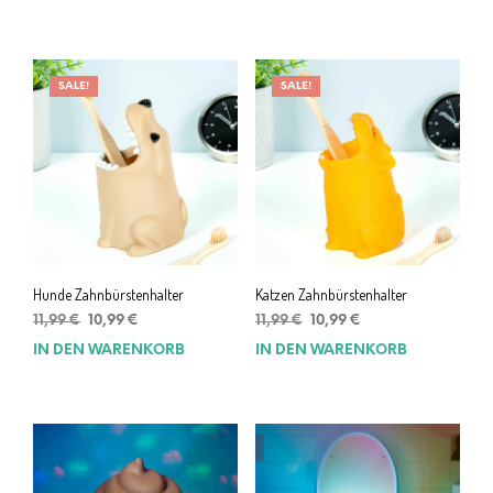
49,99 €
41,99 €.
SALE!
SALE!
Hunde Zahnbürstenhalter
Katzen Zahnbürstenhalter
Ursprünglicher
Aktueller
Ursprünglicher
Aktueller
11,99
€
10,99
€
11,99
€
10,99
€
Preis
Preis
Preis
Preis
IN DEN WARENKORB
IN DEN WARENKORB
war:
ist:
war:
ist:
11,99 €
10,99 €.
11,99 €
10,99 €.