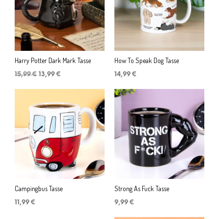
Harry Potter Dark Mark Tasse
How To Speak Dog Tasse
Ursprünglicher
Aktueller
15,99
€
13,99
€
14,99
€
Preis
Preis
war:
ist:
15,99 €
13,99 €.
Campingbus Tasse
Strong As Fuck Tasse
11,99
€
9,99
€