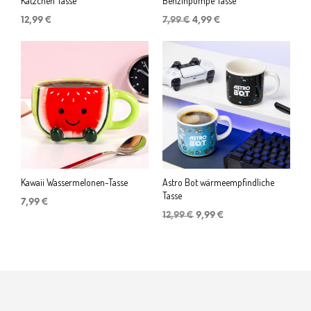
Kätzchen Tasse
Benzinpumpe Tasse
Ursprünglicher
Aktueller
12,99
€
7,99
€
4,99
€
Preis
Preis
war:
ist:
7,99 €
4,99 €.
Kawaii Wassermelonen-Tasse
Astro Bot wärmeempfindliche
Tasse
7,99
€
Ursprünglicher
Aktueller
12,99
€
9,99
€
Preis
Preis
war:
ist:
12,99 €
9,99 €.