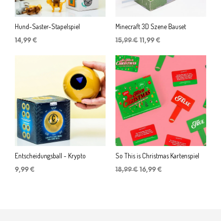
Hund-Saster-Stapelspiel
Minecraft 3D Szene Bauset
Ursprünglicher
Aktueller
14,99
€
15,99
€
11,99
€
Preis
Preis
war:
ist:
15,99 €
11,99 €.
Entscheidungsball - Krypto
So This is Christmas Kartenspiel
Ursprünglicher
Aktueller
9,99
€
18,99
€
16,99
€
Preis
Preis
war:
ist:
18,99 €
16,99 €.