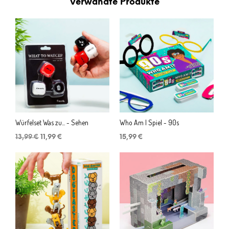
Verwandte Produkte
Würfelset Was zu... - Sehen
Who Am I Spiel - 90s
Ursprünglicher
Aktueller
13,99
€
11,99
€
15,99
€
Preis
Preis
war:
ist:
13,99 €
11,99 €.