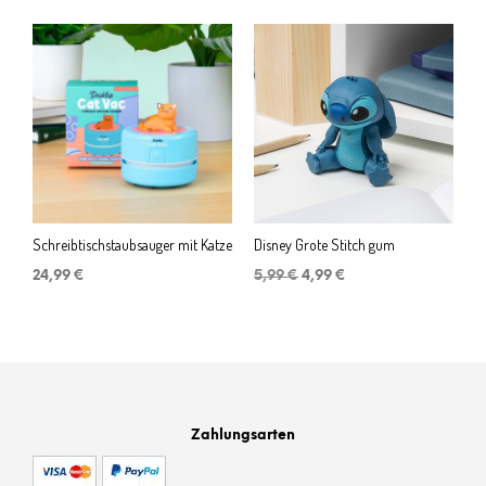
Schreibtischstaubsauger mit Katze
Disney Grote Stitch gum
Ursprünglicher
Aktueller
24,99
€
5,99
€
4,99
€
Preis
Preis
war:
ist:
5,99 €
4,99 €.
Zahlungsarten