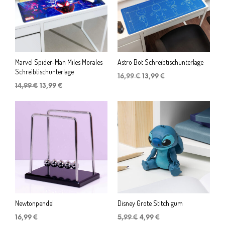
Marvel Spider-Man Miles Morales
Astro Bot Schreibtischunterlage
Schreibtischunterlage
Ursprünglicher
Aktueller
16,99
€
13,99
€
Ursprünglicher
Aktueller
Preis
Preis
14,99
€
13,99
€
Preis
Preis
war:
ist:
war:
ist:
16,99 €
13,99 €.
14,99 €
13,99 €.
Newtonpendel
Disney Grote Stitch gum
Ursprünglicher
Aktueller
16,99
€
5,99
€
4,99
€
Preis
Preis