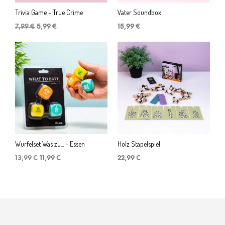
Trivia Game - True Crime
Vater Soundbox
Ursprünglicher
Aktueller
7,99
€
5,99
€
15,99
€
Preis
Preis
war:
ist:
7,99 €
5,99 €.
Würfelset Was zu... - Essen
Holz Stapelspiel
Ursprünglicher
Aktueller
13,99
€
11,99
€
22,99
€
Preis
Preis
war:
ist:
13,99 €
11,99 €.