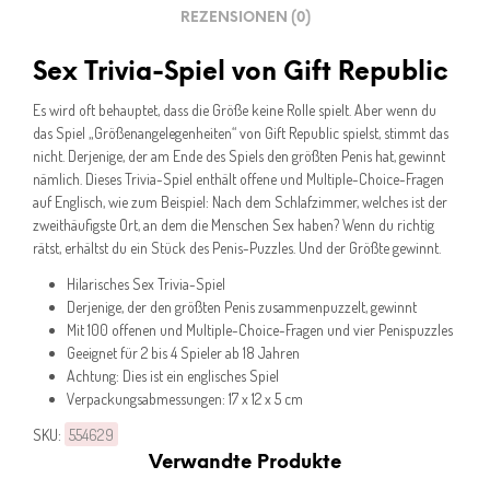
REZENSIONEN (0)
Sex Trivia-Spiel von Gift Republic
Es wird oft behauptet, dass die Größe keine Rolle spielt. Aber wenn du
das Spiel „Größenangelegenheiten“ von Gift Republic spielst, stimmt das
nicht. Derjenige, der am Ende des Spiels den größten Penis hat, gewinnt
nämlich. Dieses Trivia-Spiel enthält offene und Multiple-Choice-Fragen
auf Englisch, wie zum Beispiel: Nach dem Schlafzimmer, welches ist der
zweithäufigste Ort, an dem die Menschen Sex haben? Wenn du richtig
rätst, erhältst du ein Stück des Penis-Puzzles. Und der Größte gewinnt.
Hilarisches Sex Trivia-Spiel
Derjenige, der den größten Penis zusammenpuzzelt, gewinnt
Mit 100 offenen und Multiple-Choice-Fragen und vier Penispuzzles
Geeignet für 2 bis 4 Spieler ab 18 Jahren
Achtung: Dies ist ein englisches Spiel
Verpackungsabmessungen: 17 x 12 x 5 cm
SKU:
554629
Verwandte Produkte