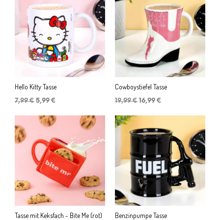
Hello Kitty Tasse
Cowboystiefel Tasse
Ursprünglicher
Aktueller
Ursprünglicher
Aktueller
7,99
€
5,99
€
19,99
€
16,99
€
Preis
Preis
Preis
Preis
war:
ist:
war:
ist:
7,99 €
5,99 €.
19,99 €
16,99 €.
Tasse mit Keksfach - Bite Me (rot)
Benzinpumpe Tasse