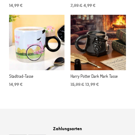
Ursprünglicher
Aktueller
14,99
€
7,99
€
4,99
€
Preis
Preis
war:
ist:
7,99 €
4,99 €.
Stadtrad-Tasse
Harry Potter Dark Mark Tasse
Ursprünglicher
Aktueller
14,99
€
15,99
€
13,99
€
Preis
Preis
war:
ist:
15,99 €
13,99 €.
Zahlungsarten