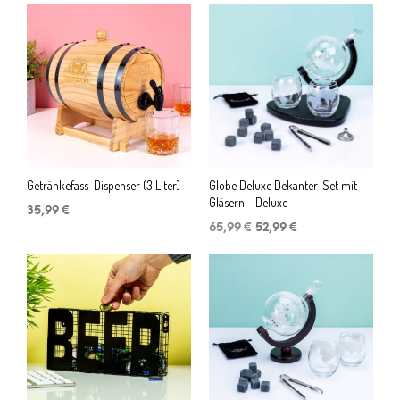
Getränkefass-Dispenser (3 Liter)
Globe Deluxe Dekanter-Set mit
Gläsern - Deluxe
35,99
€
Ursprünglicher
Aktueller
65,99
€
52,99
€
Preis
Preis
war:
ist:
65,99 €
52,99 €.