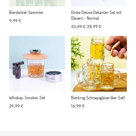
Bierdeckel-Sammler
Globe Deluxe Dekanter-Set mit
Gläsern - Normal
9,99
€
Ursprünglicher
Aktueller
43,99
€
35,99
€
Preis
Preis
war:
ist:
43,99 €
35,99 €.
Whiskey-Smoker-Set
Bierkrug Schnapsgläser (4er-Set)
29,99
€
16,99
€