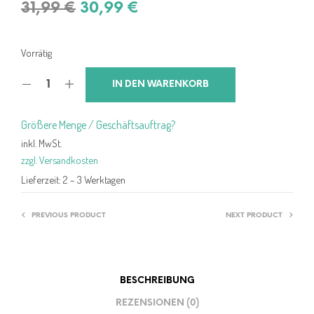
Ursprünglicher
Aktueller
31,99
€
30,99
€
Preis
Preis
war:
ist:
Vorrätig
31,99 €
30,99 €.
IN DEN WARENKORB
Größere Menge / Geschäftsauftrag?
inkl. MwSt.
zzgl. Versandkosten
Lieferzeit:
2 – 3 Werktagen
PREVIOUS PRODUCT
NEXT PRODUCT
BESCHREIBUNG
REZENSIONEN (0)