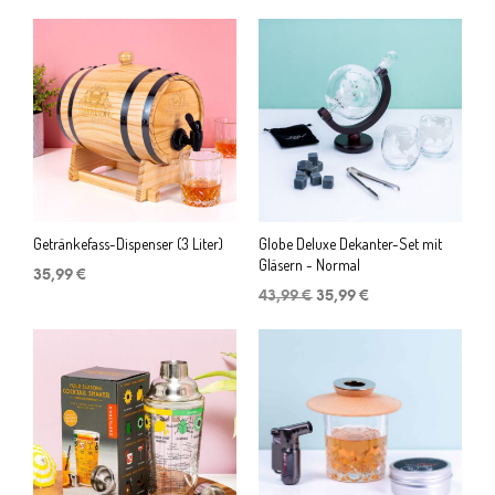
Getränkefass-Dispenser (3 Liter)
Globe Deluxe Dekanter-Set mit
Gläsern - Normal
35,99
€
Ursprünglicher
Aktueller
43,99
€
35,99
€
Preis
Preis
war:
ist:
43,99 €
35,99 €.