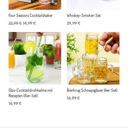
Four Seasons Cocktailshaker
Whiskey-Smoker-Set
Ursprünglicher
Aktueller
22,99
€
14,99
€
29,99
€
Preis
Preis
war:
ist:
22,99 €
14,99 €.
Glas-Cocktailstrohhalme mit
Bierkrug Schnapsgläser (4er-Set)
Rezepten (6er-Set)
16,99
€
16,99
€