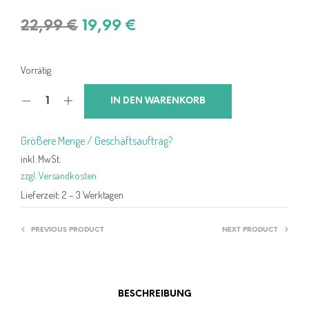
Ursprünglicher
Aktueller
22,99
€
19,99
€
Preis
Preis
war:
ist:
Vorrätig
22,99 €
19,99 €.
IN DEN WARENKORB
Größere Menge / Geschäftsauftrag?
inkl. MwSt.
zzgl. Versandkosten
Lieferzeit:
2 – 3 Werktagen
PREVIOUS PRODUCT
NEXT PRODUCT
BESCHREIBUNG