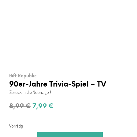
Gift Republic
90er-Jahre Trivia-Spiel – TV
Zurück in die Neunziger!
Ursprünglicher
Aktueller
8,99
€
7,99
€
Preis
Preis
war:
ist:
Vorrätig
8,99 €
7,99 €.