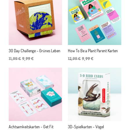
30 Day Challenge – Grünes Leben
How To Be a Plant Parent Karten
Ursprünglicher
Aktueller
Ursprünglicher
Aktueller
11,99
€
9,99
€
12,99
€
9,99
€
Preis
Preis
Preis
Preis
war:
ist:
war:
ist:
11,99 €
9,99 €.
12,99 €
9,99 €.
Achtsamkeitskarten - Get Fit
3D-Spielkarten - Vögel