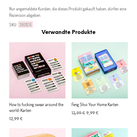
Nur angemeldete Kunden, die dieses Produkt gekauft haben, dürfen eine
Rezension abgeben.
SKU:
380126
Verwandte Produkte
How to fucking swear around the
Feng Shui Your Home Karten
world-Karten
Ursprünglicher
Aktueller
12,99
€
9,99
€
Preis
Preis
12,99
€
war:
ist:
12,99 €
9,99 €.