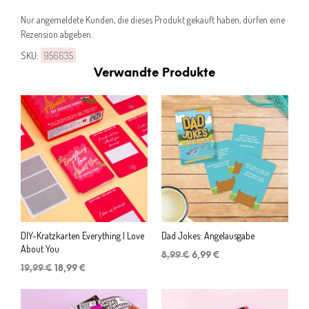
Nur angemeldete Kunden, die dieses Produkt gekauft haben, dürfen eine
Rezension abgeben.
SKU:
956635
Verwandte Produkte
DIY-Kratzkarten Everything I Love
Dad Jokes: Angelausgabe
About You
Ursprünglicher
Aktueller
8,99
€
6,99
€
Ursprünglicher
Aktueller
Preis
Preis
19,99
€
18,99
€
Preis
Preis
war:
ist:
war:
ist:
8,99 €
6,99 €.
19,99 €
18,99 €.