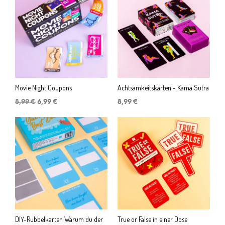
Movie Night Coupons
Achtsamkeitskarten - Kama Sutra
Ursprünglicher
Aktueller
8,99
€
6,99
€
8,99
€
Preis
Preis
war:
ist:
8,99 €
6,99 €.
DIY-Rubbelkarten Warum du der
True or False in einer Dose