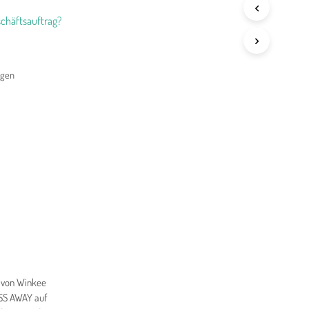
chäftsauftrag?
agen
l von Winkee
ESS AWAY auf