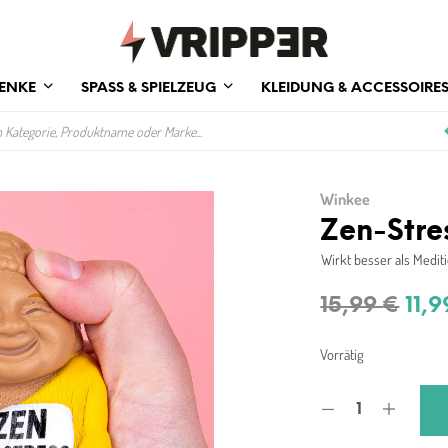
ENKE
SPASS & SPIELZEUG
KLEIDUNG & ACCESSOIRE
Winkee
Zen-Stre
Wirkt besser als Medit
Urs
15,99
€
11,
Prei
Vorrätig
war
15,