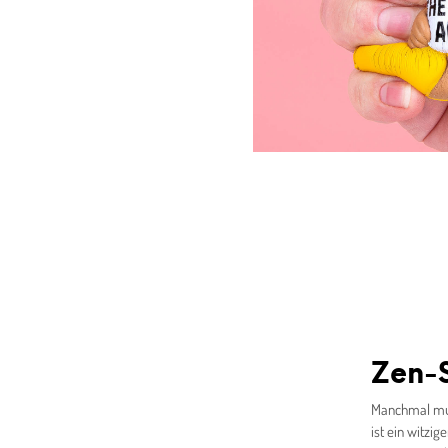
Zen-S
Manchmal mus
ist ein witzi