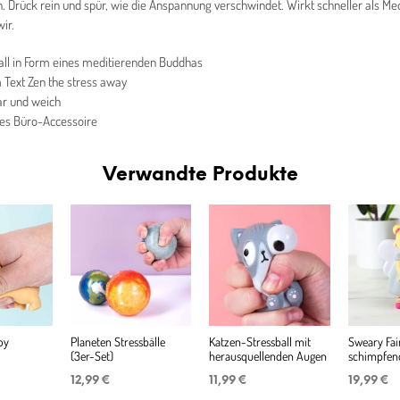
 Drück rein und spür, wie die Anspannung verschwindet. Wirkt schneller als Med
ir.
all in Form eines meditierenden Buddhas
 Text Zen the stress away
r und weich
es Büro-Accessoire
Verwandte Produkte
oy
Planeten Stressbälle
Katzen-Stressball mit
Sweary Fai
(3er-Set)
herausquellenden Augen
schimpfend
12,99
€
11,99
€
19,99
€