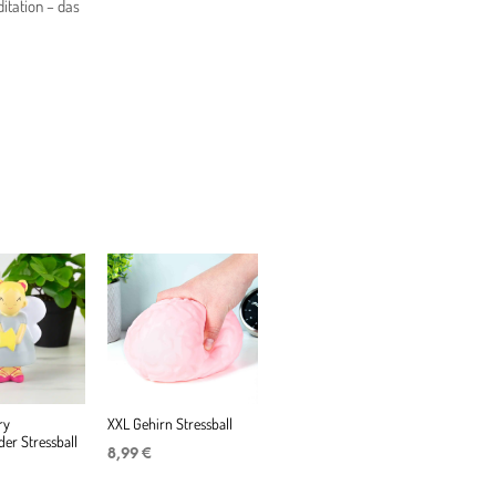
itation – das
ry
XXL Gehirn Stressball
er Stressball
8,99
€