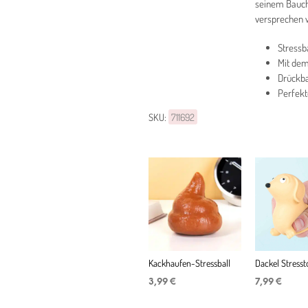
seinem Bauch.
versprechen w
Stressb
Mit dem
Drückba
Perfekt
SKU:
711692
Kackhaufen-Stressball
Dackel Stresst
3,99
€
7,99
€