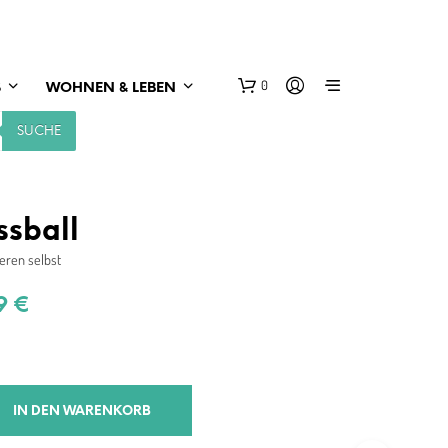
0
S
WOHNEN & LEBEN
SUCHE
ssball
ieren selbst
prünglicher
Aktueller
99
€
s
Preis
:
ist:
99 €
11,99 €.
IN DEN WARENKORB