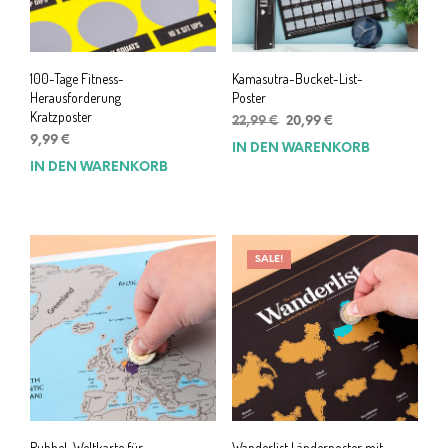
100-Tage Fitness-
Kamasutra-Bucket-List-
Herausforderung
Poster
Kratzposter
Ursprünglicher
Aktueller
22,99
€
20,99
€
Preis
Preis
9,99
€
IN DEN WARENKORB
war:
ist:
IN DEN WARENKORB
22,99 €
20,99 €.
SALE!
Rubbel-Weltkarte für
Wanderlist Länderposter mit