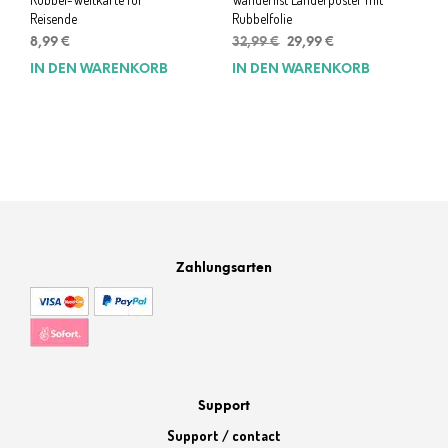
Reisende
Rubbelfolie
Ursprünglicher
Aktueller
8,99
€
32,99
€
29,99
€
Preis
Preis
IN DEN WARENKORB
IN DEN WARENKORB
war:
ist:
32,99 €
29,99 €.
Zahlungsarten
Support
Support / contact