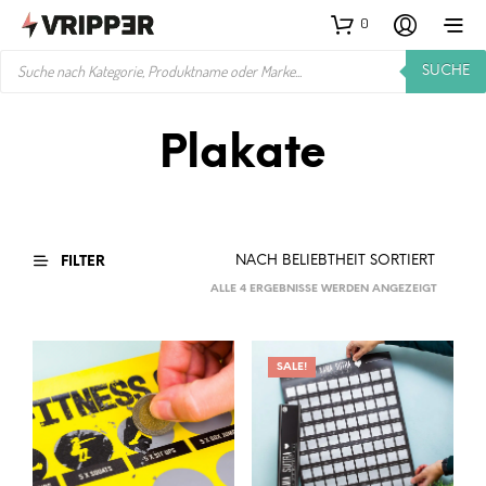
0
PRODUCTS
SUCHE
SEARCH
Plakate
FILTER
NACH
ALLE 4 ERGEBNISSE WERDEN ANGEZEIGT
BELIEBTH
SORTIER
SALE!