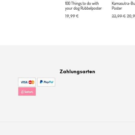
100 Things to do with
Kamasutra-Buc
your dog Rubbelposter
Poster
Ursp
19,99
€
22,99
€
20,
Prei
war
22,9
Zahlungsarten