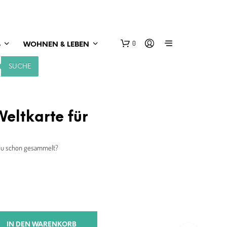
0
S
WOHNEN & LEBEN
SUCHE
eltkarte für
e
 du schon gesammelt?
IN DEN WARENKORB