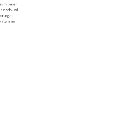
es mit einer
eirubbeln und
nnerungen
Wohnzimmer.