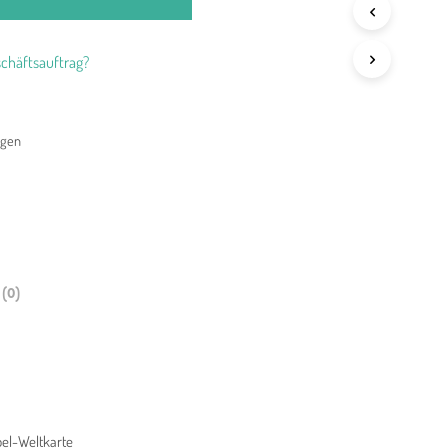
chäftsauftrag?
agen
(0)
bel-Weltkarte