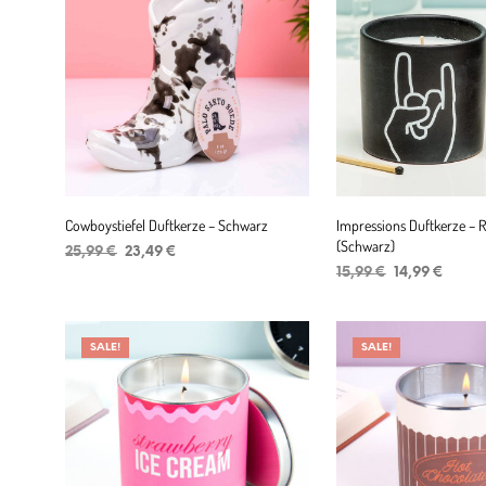
Cowboystiefel Duftkerze – Schwarz
Impressions Duftkerze – 
(Schwarz)
Ursprünglicher
Aktueller
25,99
€
23,49
€
Preis
Preis
Ursprüngliche
Aktuel
15,99
€
14,99
€
IN DEN WARENKORB
war:
ist:
Preis
Preis
IN DEN WARENKORB
25,99 €
23,49 €.
war:
ist:
15,99 €
14,99 
SALE!
SALE!