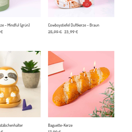
ze – Mindful (grün)
Cowboystiefel Duftkerze – Braun
ünglicher
Aktueller
Ursprünglicher
Aktueller
9
€
25,99
€
23,99
€
Preis
Preis
Preis
ENKORB
IN DEN WARENKORB
ist:
war:
ist:
€
19,99 €.
25,99 €
23,99 €.
rstäbchenhalter
Baguette-Kerze