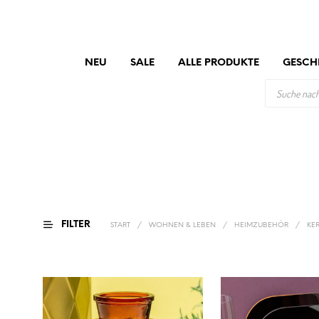
NEU
SALE
ALLE PRODUKTE
GESCH
PRODUCTS
SEARCH
FILTER
START
/
WOHNEN & LEBEN
/
HEIMZUBEHÖR
/
KE