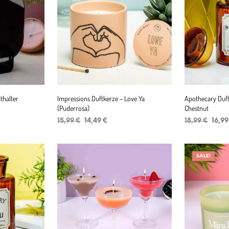
thalter
Impressions Duftkerze – Love Ya
Apothecary Duf
(Puderrosa)
Chestnut
Ursprünglicher
Aktueller
Urspr
15,99
€
14,49
€
18,99
€
16,9
Preis
Preis
Preis
IN DEN WARENKORB
IN DEN WAR
war:
ist:
war:
15,99 €
14,49 €.
18,99
SALE!