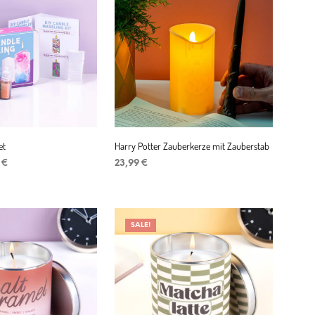
et
Harry Potter Zauberkerze mit Zauberstab
ünglicher
Aktueller
9
€
23,99
€
Preis
ENKORB
IN DEN WARENKORB
ist:
 €
15,99 €.
SALE!