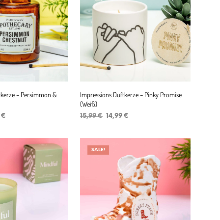
tkerze – Persimmon &
Impressions Duftkerze – Pinky Promise
(Weiß)
ünglicher
Aktueller
Ursprünglicher
Aktueller
9
€
15,99
€
14,99
€
Preis
Preis
Preis
ENKORB
IN DEN WARENKORB
ist:
war:
ist:
 €
16,99 €.
15,99 €
14,99 €.
SALE!