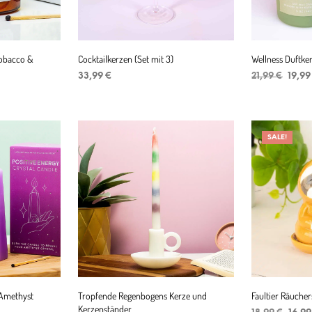
Tobacco &
Cocktailkerzen (Set mit 3)
Wellness Duftker
Urspr
33,99
€
21,99
€
19,9
Preis
IN DEN WARENKORB
IN DEN WAR
war:
21,99 
SALE!
 Amethyst
Tropfende Regenbogens Kerze und
Faultier Räuche
Kerzenständer