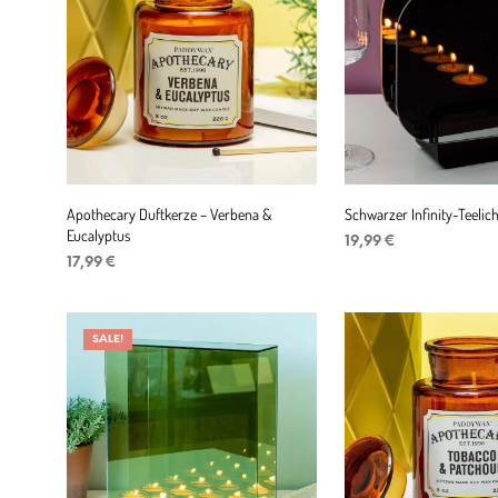
Apothecary Duftkerze – Verbena &
Schwarzer Infinity-Teelich
Eucalyptus
19,99
€
17,99
€
IN DEN WARENKORB
IN DEN WARENKORB
SALE!