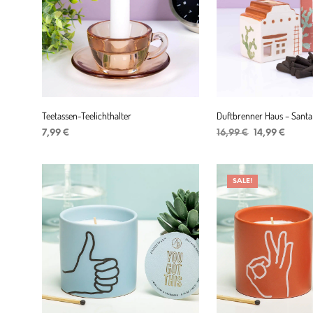
Teetassen-Teelichthalter
Duftbrenner Haus – Sant
Ursprüngliche
Aktuel
7,99
€
16,99
€
14,99
€
Preis
Preis
PRODUKTE ANZEIGEN
IN DEN WARENKORB
war:
ist:
16,99 €
14,99 
SALE!