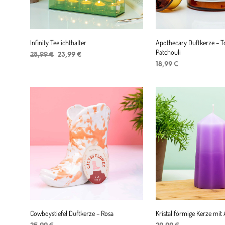
Infinity Teelichthalter
Apothecary Duftkerze – 
Patchouli
Ursprünglicher
Aktueller
28,99
€
23,99
€
Preis
Preis
18,99
€
IN DEN WARENKORB
war:
ist:
IN DEN WARENKORB
28,99 €
23,99 €.
Cowboystiefel Duftkerze – Rosa
Kristallförmige Kerze mit