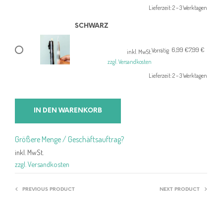
war:
ist:
Lieferzeit:
2 – 3 Werktagen
8,99 €
8,19 €.
SCHWARZ
6,99
€
7,99
€
Ursprünglicher
Aktueller
Vorrätig
inkl. MwSt.
Preis
Preis
zzgl. Versandkosten
war:
ist:
Lieferzeit:
2 – 3 Werktagen
7,99 €
6,99 €.
IN DEN WARENKORB
Größere Menge / Geschäftsauftrag?
inkl. MwSt.
zzgl. Versandkosten
PREVIOUS PRODUCT
NEXT PRODUCT