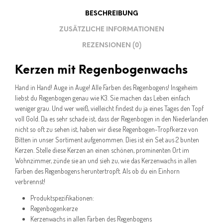
BESCHREIBUNG
ZUSÄTZLICHE INFORMATIONEN
REZENSIONEN (0)
Kerzen mit Regenbogenwachs
Hand in Hand! Auge in Auge! Alle Farben des Regenbogens! Insgeheim
liebst du Regenbogen genau wie K3. Sie machen das Leben einfach
weniger grau. Und wer weiß, vielleicht findest du ja eines Tages den Topf
voll Gold. Da es sehr schade ist, dass der Regenbogen in den Niederlanden
nicht so oft zu sehen ist, haben wir diese Regenbogen-Tropfkerze von
Bitten in unser Sortiment aufgenommen. Dies ist ein Set aus 2 bunten
Kerzen. Stelle diese Kerzen an einen schönen, prominenten Ort im
Wohnzimmer, zünde sie an und sieh zu, wie das Kerzenwachs in allen
Farben des Regenbogens heruntertropft. Als ob du ein Einhorn
verbrennst!
Produktspezifikationen:
Regenbogenkerze
Kerzenwachs in allen Farben des Regenbogens