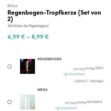
Bitten
Regenbogen-Tropfkerze (Set von
2)
Alle Farben des Regenbogens!
6,99
€
–
8,99
€
REGENBOGEN
8,99
€
Vorrätig
inkl. MwSt.
zzgl. Versandkosten
Lieferzeit:
2 – 3 Werktagen
WEISS
8,19
€
8,99
€
Ursprünglicher
Aktueller
Vorrätig
inkl. MwSt.
Preis
Preis
zzgl. Versandkosten