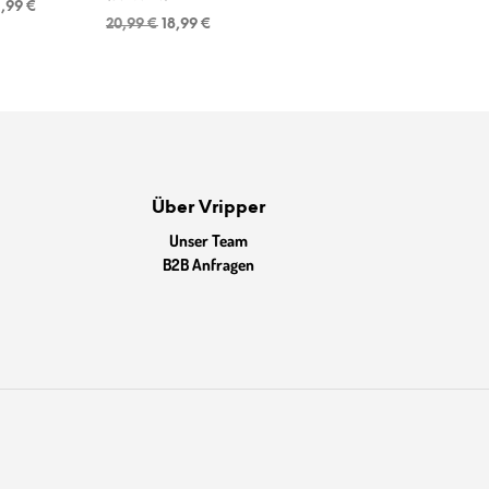
rsprünglicher
Aktueller
1,99
€
Ursprünglicher
Aktueller
reis
Preis
20,99
€
18,99
€
Preis
Preis
ar:
ist:
war:
ist:
3,99 €
11,99 €.
20,99 €
18,99 €.
Über Vripper
Unser Team
B2B Anfragen