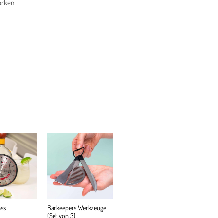
korken
ss
Barkeepers Werkzeuge
(Set von 3)