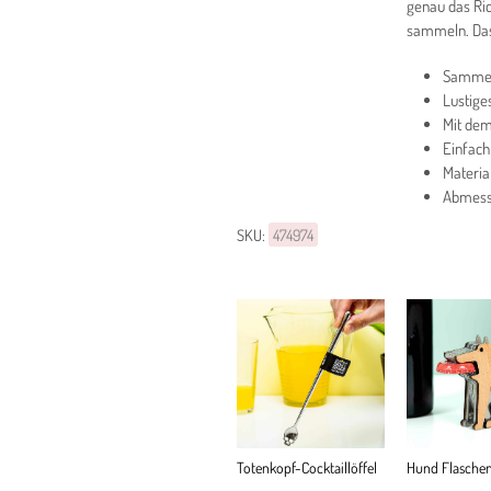
genau das Ric
sammeln. Das
Sammelp
Lustige
Mit dem
Einfach
Material
Abmessu
SKU:
474974
Totenkopf-Cocktaillöffel
Hund Flaschen