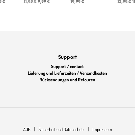
rünglicher
Aktueller
Ursprünglicher
Aktueller
U
59
€
11,99
€
9,99
€
19,99
€
13,99
€
1
s
Preis
Preis
Preis
P
ist:
war:
ist:
w
9 €
13,59 €.
11,99 €
9,99 €.
1
Support
Support / contact
Lieferung und Lieferzeiten / Versandkosten
Rücksendungen und Retouren
AGB
Sicherheit und Datenschutz
Impressum