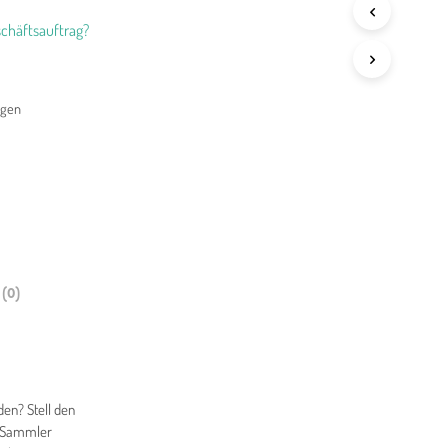
chäftsauftrag?
agen
(0)
den? Stell den
n-Sammler