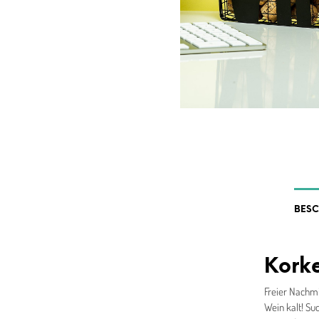
BES
Kork
Freier Nachmi
Wein kalt! S