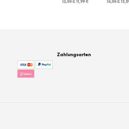
Ursprünglicher
Aktueller
Ursp
13,99
€
11,99
€
14,99
€
13,
Preis
Preis
Prei
war:
ist:
war:
13,99 €
11,99 €.
14,9
Zahlungsarten