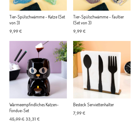
Tier-Spülschwämme - Katze (Set
Tier-Spülschwämme - Faultier
von 3)
(Set von 3)
9,99
€
9,99
€
Wärmeempfindliches Katzen-
Besteck Serviettenhalter
Fondue-Set
7,99
€
Ursprünglicher
Aktueller
45,99
€
33,31
€
Preis
Preis
war:
ist:
45,99 €
33,31 €.