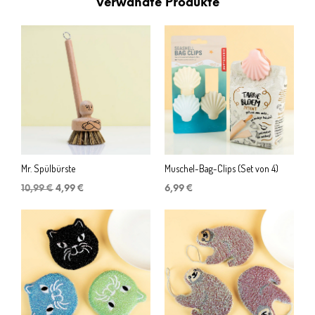
Verwandte Produkte
Mr. Spülbürste
Muschel-Bag-Clips (Set von 4)
Ursprünglicher
Aktueller
10,99
€
4,99
€
6,99
€
Preis
Preis
war:
ist:
10,99 €
4,99 €.