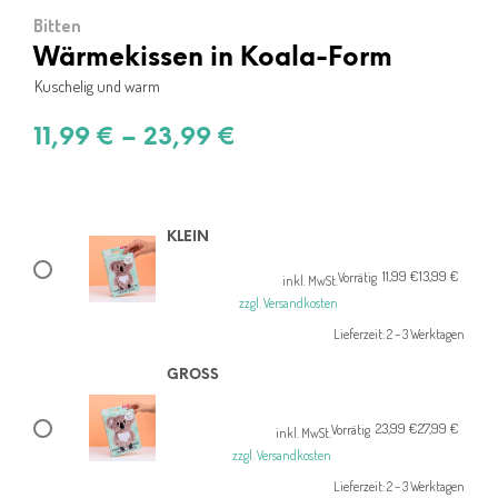
Bitten
Wärmekissen in Koala-Form
Kuschelig und warm
11,99
€
–
23,99
€
KLEIN
11,99
€
13,99
€
Ursprünglicher
Aktueller
Vorrätig
inkl. MwSt.
Preis
Preis
zzgl. Versandkosten
war:
ist:
Lieferzeit:
2 – 3 Werktagen
13,99 €
11,99 €.
GROSS
23,99
€
27,99
€
Ursprünglicher
Aktueller
Vorrätig
inkl. MwSt.
Preis
Preis
zzgl. Versandkosten
war:
ist:
Lieferzeit:
2 – 3 Werktagen
27,99 €
23,99 €.