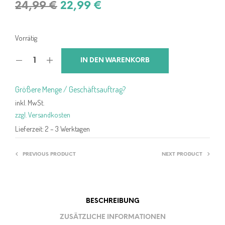
Ursprünglicher
Aktueller
24,99
€
22,99
€
Preis
Preis
war:
ist:
Vorrätig
24,99 €
22,99 €.
IN DEN WARENKORB
Größere Menge / Geschäftsauftrag?
inkl. MwSt.
zzgl. Versandkosten
Lieferzeit:
2 – 3 Werktagen
PREVIOUS PRODUCT
NEXT PRODUCT
BESCHREIBUNG
ZUSÄTZLICHE INFORMATIONEN