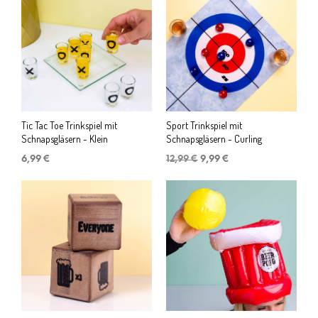
Tic Tac Toe Trinkspiel mit
Sport Trinkspiel mit
Schnapsgläsern - Klein
Schnapsgläsern - Curling
Ursprünglicher
Aktueller
6,99
€
12,99
€
9,99
€
Preis
Preis
war:
ist:
12,99 €
9,99 €.