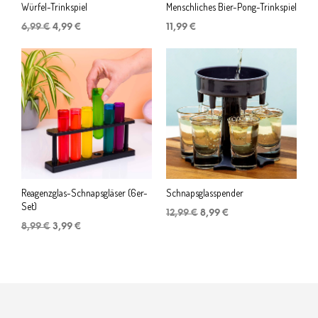
Würfel-Trinkspiel
Menschliches Bier-Pong-Trinkspiel
Ursprünglicher
Aktueller
6,99
€
4,99
€
11,99
€
Preis
Preis
war:
ist:
6,99 €
4,99 €.
Reagenzglas-Schnapsgläser (6er-
Schnapsglasspender
Set)
Ursprünglicher
Aktueller
12,99
€
8,99
€
Ursprünglicher
Aktueller
Preis
Preis
8,99
€
3,99
€
Preis
Preis
war:
ist:
war:
ist:
12,99 €
8,99 €.
8,99 €
3,99 €.