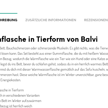
CHREIBUNG
ZUSÄTZLICHE INFORMATIONEN
REZENSIONEN 
lasche in Tierform von Balvi
 Bett, Bauchschmerzen oder schmerzende Muskeln: Es gibt nichts, was die Tier
ht lösen kann. Das Set besteht aus einer Gummiflasche, die du mit heißem Wasser
 Bezug, wodurch die Wärmflasche wie ein Tier wie ein Hund oder eine Katze au
egst du ins Bett, bevor du schlafen gehst, sodass du in ein herrlich warmes Be
nst du dich mit dieser Warmwasserflasche gemütlich auf das Sofa kuscheln, we
chmerzen hast. Diese weiche Wärmflasche ist im Winter unverzichtbar, ganz bes
 Energiekosten.
sche in Tierform
ich in verschiedenen Varianten
n Bett im Winter aufzuwärmen
rbezug ist herrlich weich