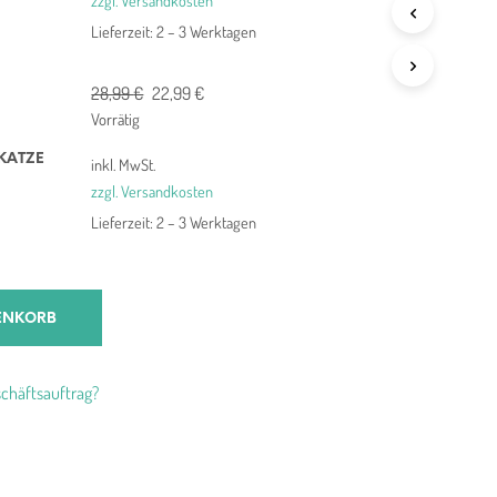
zzgl. Versandkosten
Lieferzeit:
2 – 3 Werktagen
Ursprünglicher
Aktueller
28,99
€
22,99
€
Preis
Preis
Vorrätig
war:
ist:
KATZE
inkl. MwSt.
28,99 €
22,99 €.
zzgl. Versandkosten
Lieferzeit:
2 – 3 Werktagen
ENKORB
chäftsauftrag?