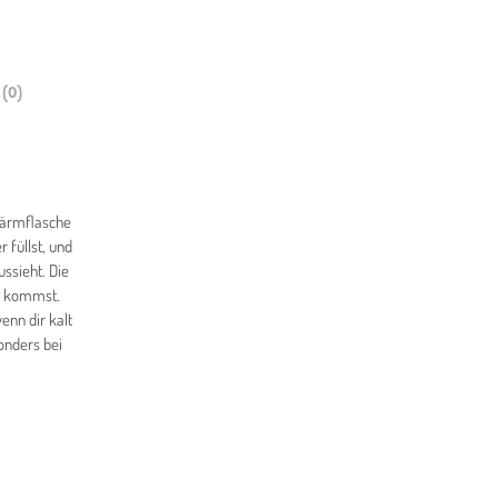
(0)
wärmflasche
 füllst, und
ssieht. Die
tt kommst.
nn dir kalt
onders bei