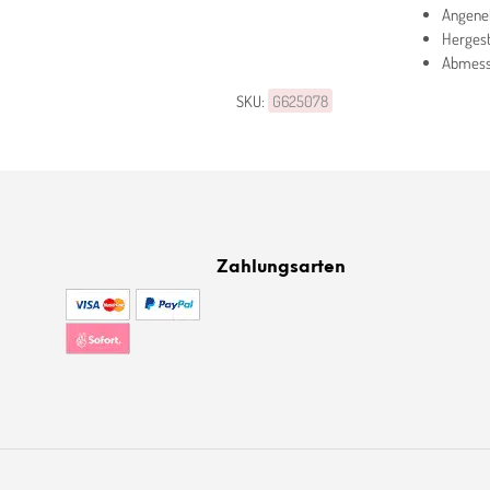
Angene
Hergest
Abmessu
SKU:
G625078
Zahlungsarten