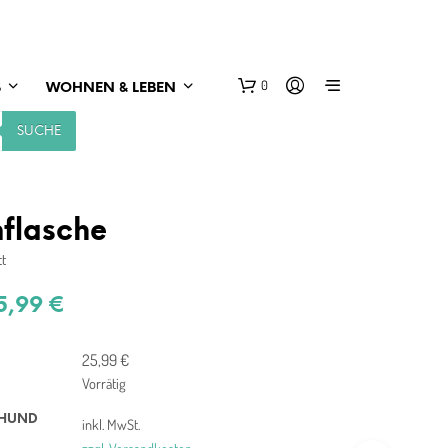
0
S
WOHNEN & LEBEN
SUCHE
flasche
tt
5,99
€
25,99
€
Vorrätig
HUND
inkl. MwSt.