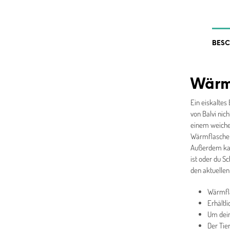
BES
Wärmf
Ein eiskaltes
von Balvi nic
einem weichen
Wärmflasche l
Außerdem kan
ist oder du S
den aktuellen
Wärmfla
Erhältl
Um dei
Der Tie