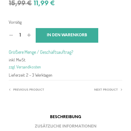
Ursprünglicher
Aktueller
15,99
€
11,99
€
Preis
Preis
war:
ist:
Vorrätig
15,99 €
11,99 €.
IN DEN WARENKORB
Größere Menge / Geschäftsauftrag?
inkl. MwSt.
zzgl. Versandkosten
Lieferzeit:
2 – 3 Werktagen
PREVIOUS PRODUCT
NEXT PRODUCT
BESCHREIBUNG
ZUSÄTZLICHE INFORMATIONEN