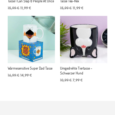
Tasse I Can Slap 8 People At Once
Tasse Tea-Rex
Ursprünglicher
Aktueller
Ursprünglicher
Aktueller
15,99
€
11,99
€
15,99
€
11,99
€
Preis
Preis
Preis
Preis
war:
ist:
war:
ist:
15,99 €
11,99 €.
15,99 €
11,99 €.
Wärmesensitive Super Dad Tasse
Umgedrehte Tiertasse –
Schwarzer Hund
Ursprünglicher
Aktueller
16,99
€
14,99
€
Preis
Preis
Ursprünglicher
Aktueller
10,99
€
7,99
€
war:
ist:
Preis
Preis
16,99 €
14,99 €.
war:
ist:
10,99 €
7,99 €.