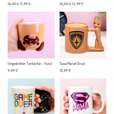
Ursprünglicher
Aktueller
Ursprünglicher
Aktueller
15,99
€
11,99
€
15,99
€
13,99
€
Preis
Preis
Preis
Preis
war:
ist:
war:
ist:
15,99 €
11,99 €.
15,99 €
13,99 €.
Umgedrehter Tierbecher - Hund
Tasse Marvel Groot
9,99
€
12,99
€