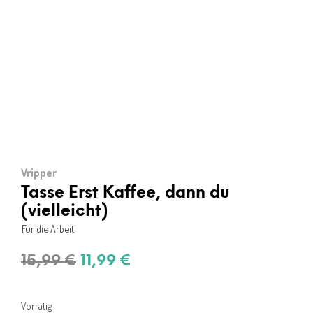
Vripper
Tasse Erst Kaffee, dann du
(vielleicht)
Für die Arbeit
Ursprünglicher
Aktueller
15,99
€
11,99
€
Preis
Preis
war:
ist:
Vorrätig