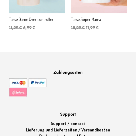
Tasse Game Over controller
Tasse Super Mama
Ursprünglicher
Aktueller
Ursprünglicher
Aktueller
11,99
€
6,99
€
15,99
€
11,99
€
Preis
Preis
Preis
Preis
war:
ist:
war:
ist:
11,99 €
6,99 €.
15,99 €
11,99 €.
Zahlungsarten
Support
Support / contact
Lieferung und Lieferzeiten / Versandkosten