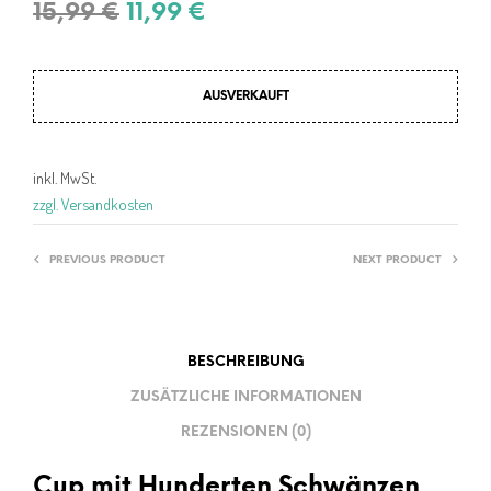
Ursprünglicher
Aktueller
15,99
€
11,99
€
Preis
Preis
war:
ist:
AUSVERKAUFT
15,99 €
11,99 €.
inkl. MwSt.
zzgl. Versandkosten
PREVIOUS PRODUCT
NEXT PRODUCT
BESCHREIBUNG
ZUSÄTZLICHE INFORMATIONEN
REZENSIONEN (0)
Cup mit Hunderten Schwänzen