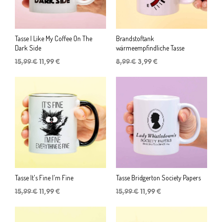
Tasse I Like My Coffee On The
Brandstoftank
Dark Side
wärmeempfindliche Tasse
Ursprünglicher
Aktueller
Ursprünglicher
Aktueller
15,99
€
11,99
€
8,99
€
3,99
€
Preis
Preis
Preis
Preis
war:
ist:
war:
ist:
15,99 €
11,99 €.
8,99 €
3,99 €.
Tasse It's Fine I'm Fine
Tasse Bridgerton Society Papers
Ursprünglicher
Aktueller
Ursprünglicher
Aktueller
15,99
€
11,99
€
15,99
€
11,99
€
Preis
Preis
Preis
Preis
war:
ist:
war:
ist:
15,99 €
11,99 €.
15,99 €
11,99 €.