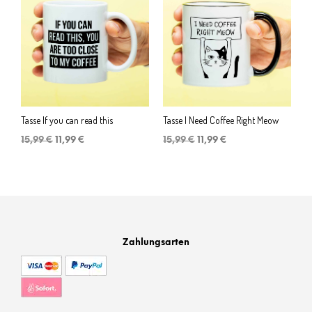
Tasse If you can read this
Tasse I Need Coffee Right Meow
Ursprünglicher
Aktueller
Ursprünglicher
Aktueller
15,99
€
11,99
€
15,99
€
11,99
€
Preis
Preis
Preis
Preis
war:
ist:
war:
ist:
15,99 €
11,99 €.
15,99 €
11,99 €.
Zahlungsarten