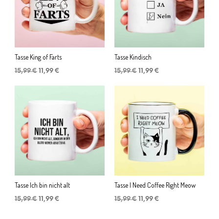
Tasse King of Farts
Tasse Kindisch
Ursprünglicher
Aktueller
Ursprünglicher
Aktueller
15,99
€
11,99
€
15,99
€
11,99
€
Preis
Preis
Preis
Preis
war:
ist:
war:
ist:
15,99 €
11,99 €.
15,99 €
11,99 €.
Tasse Ich bin nicht alt
Tasse I Need Coffee Right Meow
Ursprünglicher
Aktueller
Ursprünglicher
Aktueller
15,99
€
11,99
€
15,99
€
11,99
€
Preis
Preis
Preis
Preis
war:
ist:
war:
ist: