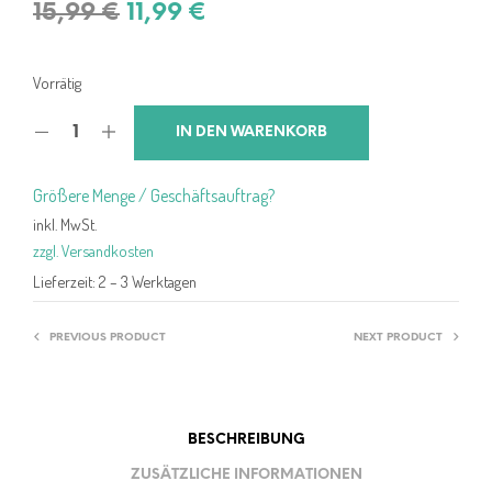
Ursprünglicher
Aktueller
15,99
€
11,99
€
Preis
Preis
war:
ist:
Vorrätig
15,99 €
11,99 €.
IN DEN WARENKORB
Größere Menge / Geschäftsauftrag?
inkl. MwSt.
zzgl. Versandkosten
Lieferzeit:
2 – 3 Werktagen
PREVIOUS PRODUCT
NEXT PRODUCT
BESCHREIBUNG
ZUSÄTZLICHE INFORMATIONEN