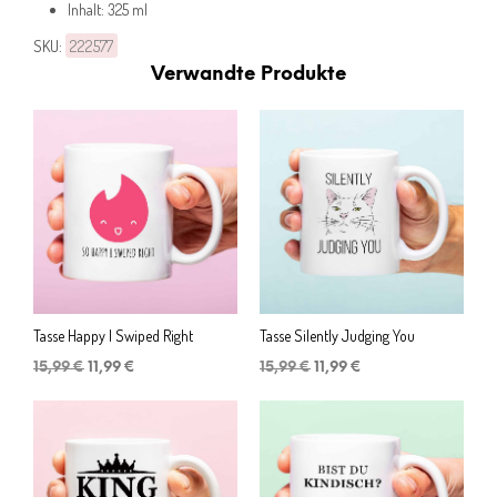
Inhalt: 325 ml
SKU:
222577
Verwandte Produkte
Tasse Happy I Swiped Right
Tasse Silently Judging You
Ursprünglicher
Aktueller
Ursprünglicher
Aktueller
15,99
€
11,99
€
15,99
€
11,99
€
Preis
Preis
Preis
Preis
war:
ist:
war:
ist:
15,99 €
11,99 €.
15,99 €
11,99 €.