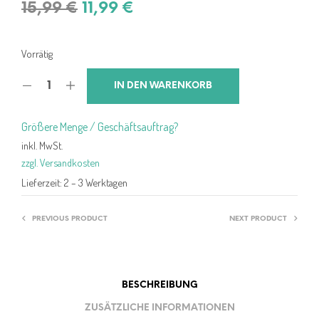
Ursprünglicher
Aktueller
15,99
€
11,99
€
Preis
Preis
war:
ist:
Vorrätig
15,99 €
11,99 €.
IN DEN WARENKORB
Größere Menge / Geschäftsauftrag?
inkl. MwSt.
zzgl. Versandkosten
Lieferzeit:
2 – 3 Werktagen
PREVIOUS PRODUCT
NEXT PRODUCT
BESCHREIBUNG
ZUSÄTZLICHE INFORMATIONEN