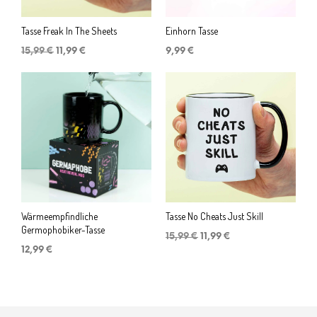
Tasse Freak In The Sheets
Einhorn Tasse
Ursprünglicher
Aktueller
15,99
€
11,99
€
9,99
€
Preis
Preis
war:
ist:
15,99 €
11,99 €.
Wärmeempfindliche
Tasse No Cheats Just Skill
Germophobiker-Tasse
Ursprünglicher
Aktueller
15,99
€
11,99
€
Preis
Preis
12,99
€
war:
ist:
15,99 €
11,99 €.