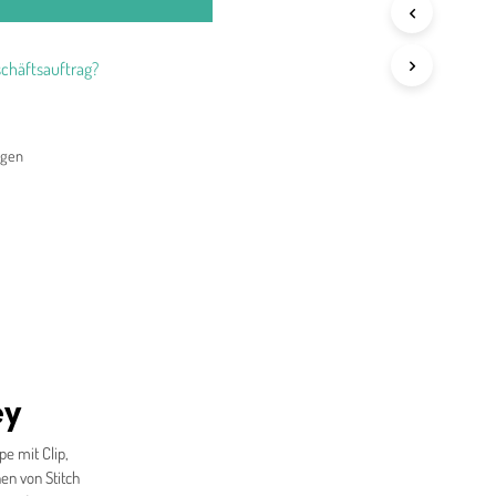
chäftsauftrag?
agen
ey
e mit Clip,
en von Stitch