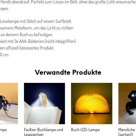
rfbrett obendrauf. Perfekt zum Lesen im Bett, ohne das große Licht anzumache
mpen.
 Leselampe mit Stitch auf einem Surfbrett
gsamem Metallarm, um das Licht zu richten
 an deinem Buch zu befestigen
niert mit 3x AAA-Batterien (nicht inbegriffen)
 ein offiziell lizenziertes Produkt
20 cm
Verwandte Produkte
ampe
Faultier-Buchlampe und
Buch LED-Lampe
Männliche
Lesezeichen
(sortiert)