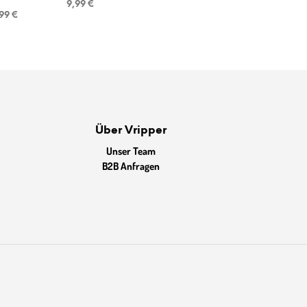
9,99
€
sprünglicher
Aktueller
,99
€
eis
Preis
r:
ist:
99 €
6,99 €.
Über Vripper
Unser Team
B2B Anfragen