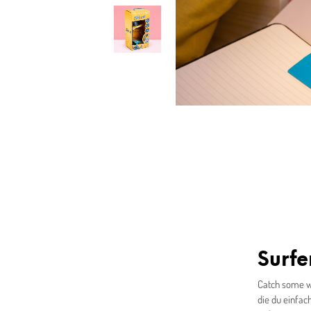
Surfe
Catch some wa
die du einfac