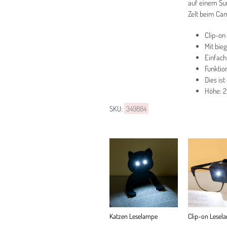
auf einem Su
Zelt beim Ca
Clip-on
Mit bie
Einfach
Funktio
Dies ist
Höhe: 
SKU:
349884
Katzen Leselampe
Clip-on Lesel