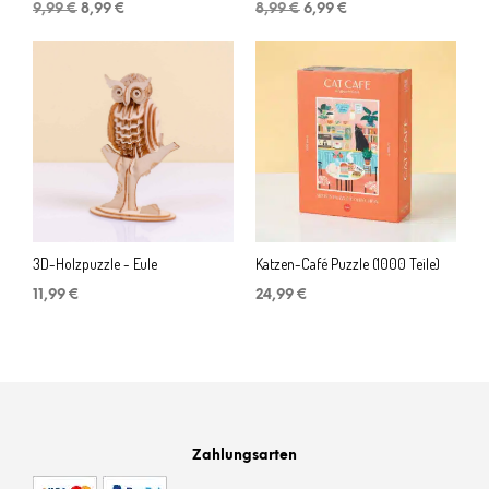
Ursprünglicher
Aktueller
Ursprünglicher
Aktueller
9,99
€
8,99
€
8,99
€
6,99
€
Preis
Preis
Preis
Preis
war:
ist:
war:
ist:
9,99 €
8,99 €.
8,99 €
6,99 €.
3D-Holzpuzzle - Eule
Katzen-Café Puzzle (1000 Teile)
11,99
€
24,99
€
Zahlungsarten