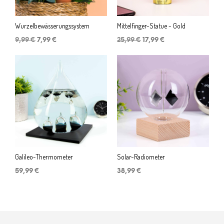
Wurzelbewässerungssystem
Mittelfinger-Statue - Gold
Ursprünglicher
Aktueller
Ursprünglicher
Aktueller
9,99
€
7,99
€
25,99
€
17,99
€
Preis
Preis
Preis
Preis
war:
ist:
war:
ist:
9,99 €
7,99 €.
25,99 €
17,99 €.
Galileo-Thermometer
Solar-Radiometer
59,99
€
38,99
€