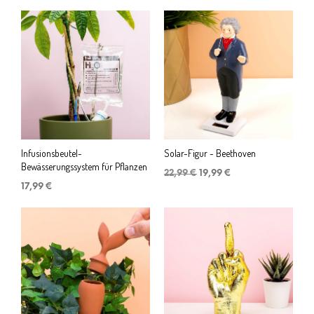
Infusionsbeutel-
Solar-Figur - Beethoven
Bewässerungssystem für Pflanzen
Ursprünglicher
Aktueller
22,99
€
19,99
€
Preis
Preis
17,99
€
war:
ist:
22,99 €
19,99 €.