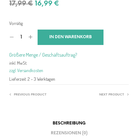
Ursprünglicher
Aktueller
17,99
€
16,99
€
Preis
Preis
war:
ist:
Vorrätig
17,99 €
16,99 €.
IN DEN WARENKORB
Größere Menge / Geschäftsauftrag?
inkl. MwSt.
zzgl. Versandkosten
Lieferzeit:
2 – 3 Werktagen
PREVIOUS PRODUCT
NEXT PRODUCT
BESCHREIBUNG
REZENSIONEN (0)