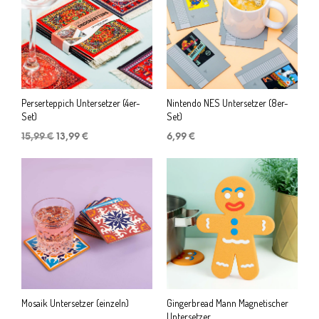
Perserteppich Untersetzer (4er-
Nintendo NES Untersetzer (8er-
Set)
Set)
Ursprünglicher
Aktueller
15,99
€
13,99
€
6,99
€
Preis
Preis
war:
ist:
15,99 €
13,99 €.
Mosaik Untersetzer (einzeln)
Gingerbread Mann Magnetischer
Untersetzer