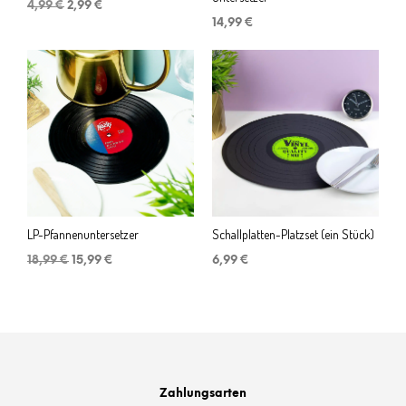
Ursprünglicher
Aktueller
4,99
€
2,99
€
Preis
Preis
14,99
€
war:
ist:
4,99 €
2,99 €.
LP-Pfannenuntersetzer
Schallplatten-Platzset (ein Stück)
Ursprünglicher
Aktueller
18,99
€
15,99
€
6,99
€
Preis
Preis
war:
ist:
18,99 €
15,99 €.
Zahlungsarten