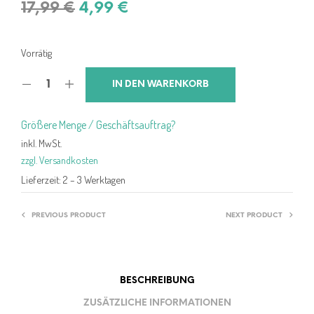
Ursprünglicher
Aktueller
17,99
€
4,99
€
Preis
Preis
war:
ist:
Vorrätig
17,99 €
4,99 €.
IN DEN WARENKORB
Größere Menge / Geschäftsauftrag?
inkl. MwSt.
zzgl. Versandkosten
Lieferzeit:
2 – 3 Werktagen
PREVIOUS PRODUCT
NEXT PRODUCT
BESCHREIBUNG
ZUSÄTZLICHE INFORMATIONEN