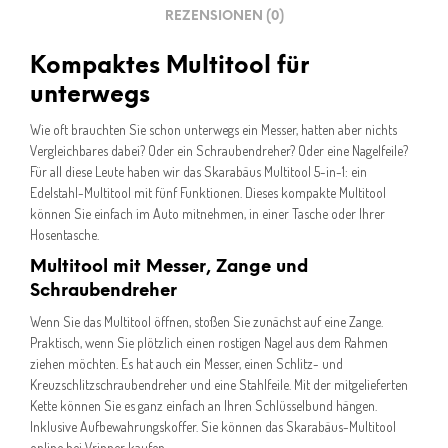
REZENSIONEN (0)
Kompaktes Multitool für
unterwegs
Wie oft brauchten Sie schon unterwegs ein Messer, hatten aber nichts
Vergleichbares dabei? Oder ein Schraubendreher? Oder eine Nagelfeile?
Für all diese Leute haben wir das Skarabäus Multitool 5-in-1: ein
Edelstahl-Multitool mit fünf Funktionen. Dieses kompakte Multitool
können Sie einfach im Auto mitnehmen, in einer Tasche oder Ihrer
Hosentasche.
Multitool mit Messer, Zange und
Schraubendreher
Wenn Sie das Multitool öffnen, stoßen Sie zunächst auf eine Zange.
Praktisch, wenn Sie plötzlich einen rostigen Nagel aus dem Rahmen
ziehen möchten. Es hat auch ein Messer, einen Schlitz- und
Kreuzschlitzschraubendreher und eine Stahlfeile. Mit der mitgelieferten
Kette können Sie es ganz einfach an Ihren Schlüsselbund hängen.
Inklusive Aufbewahrungskoffer. Sie können das Skarabäus-Multitool
online bei Vripper kaufen.