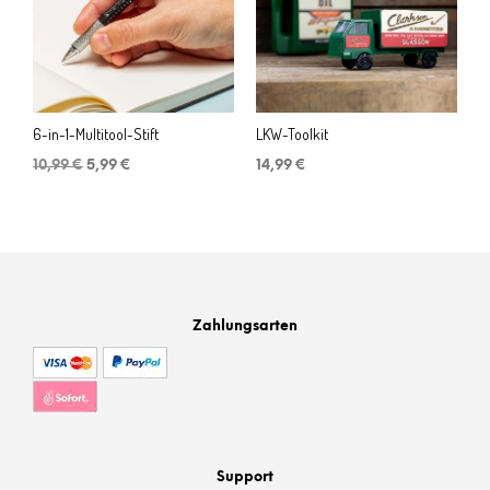
6-in-1-Multitool-Stift
LKW-Toolkit
Ursprünglicher
Aktueller
10,99
€
5,99
€
14,99
€
Preis
Preis
war:
ist:
10,99 €
5,99 €.
Zahlungsarten
Support