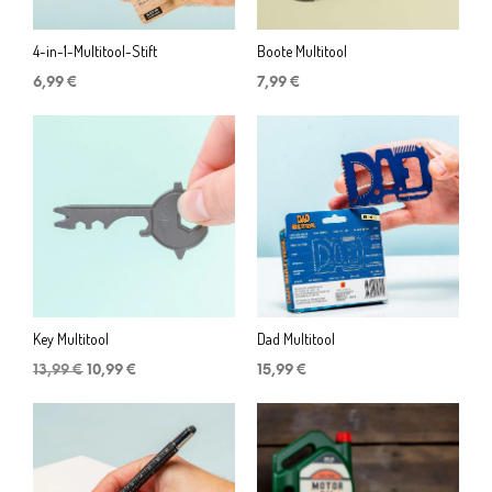
4-in-1-Multitool-Stift
Boote Multitool
6,99
€
7,99
€
Key Multitool
Dad Multitool
Ursprünglicher
Aktueller
13,99
€
10,99
€
15,99
€
Preis
Preis
war:
ist:
13,99 €
10,99 €.