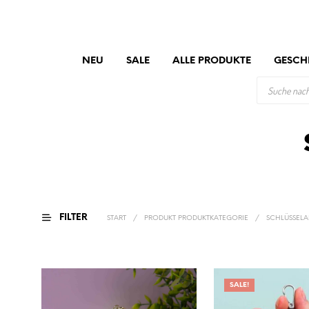
NEU
SALE
ALLE PRODUKTE
GESCH
PRODUCTS
SEARCH
FILTER
START
/
PRODUKT PRODUKTKATEGORIE
/
SCHLÜSSEL
SALE!