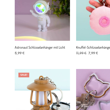
Astronaut Schlüsselanhänger mit Licht
Knuffel-Schlüsselanhänge
Ursprüngliche
Aktuell
5,99
€
11,99
€
7,99
€
Preis
Preis
IN DEN WARENKORB
IN DEN WARENKORB
war:
ist:
11,99 €
7,99 €.
SALE!