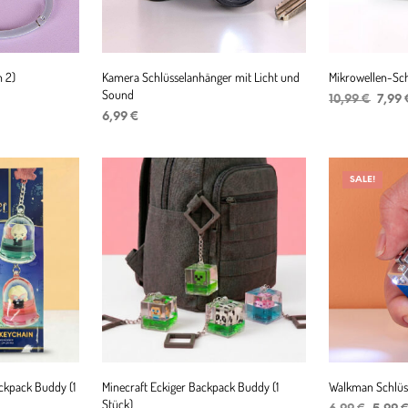
n 2)
Kamera Schlüsselanhänger mit Licht und
Mikrowellen-Sc
Sound
Urspr
10,99
€
7,99
Preis
6,99
€
IN DEN WAR
war:
IN DEN WARENKORB
10,99
SALE!
ckpack Buddy (1
Minecraft Eckiger Backpack Buddy (1
Walkman Schlüs
Stück)