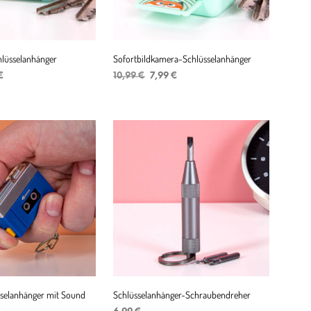
hlüsselanhänger
Sofortbildkamera-Schlüsselanhänger
ünglicher
Aktueller
Ursprünglicher
Aktueller
€
10,99
€
7,99
€
Preis
Preis
Preis
ENKORB
IN DEN WARENKORB
ist:
war:
ist:
 €
7,99 €.
10,99 €
7,99 €.
selanhänger mit Sound
Schlüsselanhänger-Schraubendreher