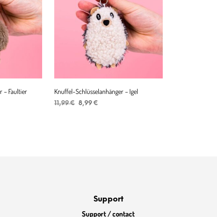
 – Faultier
Knuffel-Schlüsselanhänger – Igel
r
er
Ursprünglicher
Aktueller
11,99
€
8,99
€
Preis
Preis
IN DEN WARENKORB
war:
ist:
11,99 €
8,99 €.
Support
Support / contact