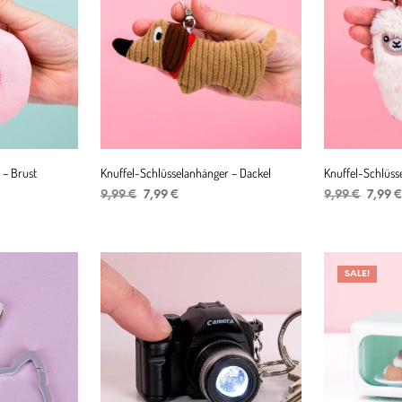
 – Brust
Knuffel-Schlüsselanhänger – Dackel
Knuffel-Schlüss
r
er
Ursprünglicher
Aktueller
Ursprü
9,99
€
7,99
€
9,99
€
7,99
Preis
Preis
Preis
IN DEN WARENKORB
IN DEN WAR
war:
ist:
war:
9,99 €
7,99 €.
9,99 €
SALE!