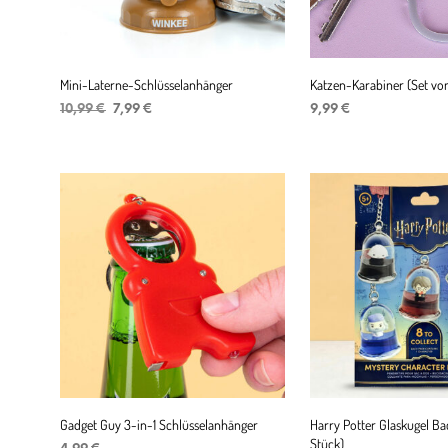
Mini-Laterne-Schlüsselanhänger
Katzen-Karabiner (Set vo
Ursprünglicher
Aktueller
10,99
€
7,99
€
9,99
€
Preis
Preis
IN DEN WARENKORB
IN DEN WARENKORB
war:
ist:
10,99 €
7,99 €.
Gadget Guy 3-in-1 Schlüsselanhänger
Harry Potter Glaskugel Ba
Stück)